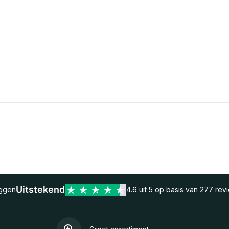
Uitstekend
eggen
4.6 uit 5 op basis van
277 rev