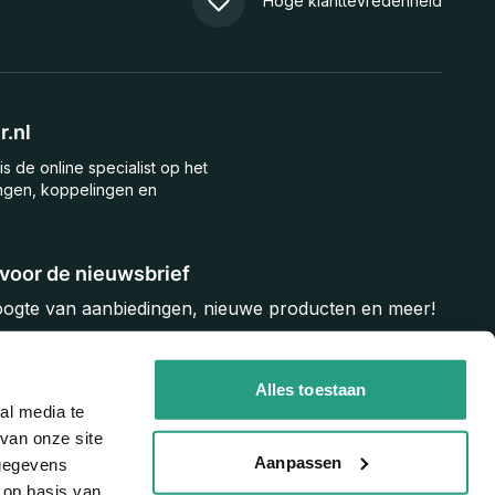
Hoge klanttevredenheid
.nl
is de online specialist op het
ngen, koppelingen en
n voor de nieuwsbrief
hoogte van aanbiedingen, nieuwe producten en meer!
Inschrijven
Alles toestaan
al media te
van onze site
Aanpassen
 gegevens
 op basis van