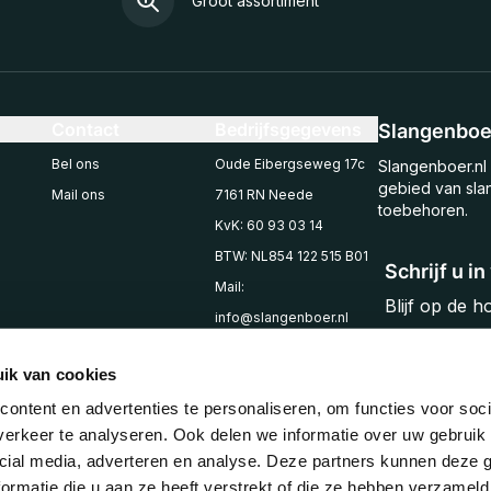
Groot assortiment
Contact
Bedrijfsgegevens
Slangenboer
Bel ons
Oude Eibergseweg 17c
Slangenboer.nl 
gebied van sla
Mail ons
7161 RN Neede
toebehoren.
KvK: 60 93 03 14
BTW: NL854 122 515 B01
Schrijf u i
Mail:
Blijf op de 
info@slangenboer.nl
Email
Tel: +31545294853
ik van cookies
ontent en advertenties te personaliseren, om functies voor soci
erkeer te analyseren. Ook delen we informatie over uw gebruik 
cial media, adverteren en analyse. Deze partners kunnen deze
ormatie die u aan ze heeft verstrekt of die ze hebben verzameld