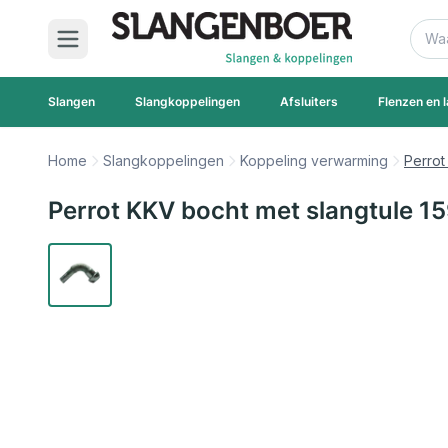
Ga naar de inhoud
Zoek
Slangen
Slangkoppelingen
Afsluiters
Flenzen en l
Home
Slangkoppelingen
Koppeling verwarming
Perrot
Perrot KKV bocht met slangtule 1