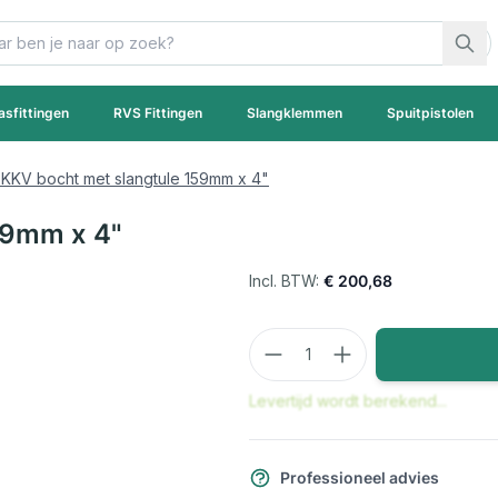
asfittingen
RVS Fittingen
Slangklemmen
Spuitpistolen
 KKV bocht met slangtule 159mm x 4"
59mm x 4"
€ 200,68
Aantal
Levertijd wordt berekend...
Professioneel advies