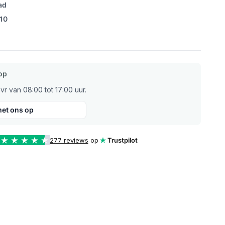
ad
/10
op
r van 08:00 tot 17:00 uur.
et ons op
277 reviews
op
Trustpilot