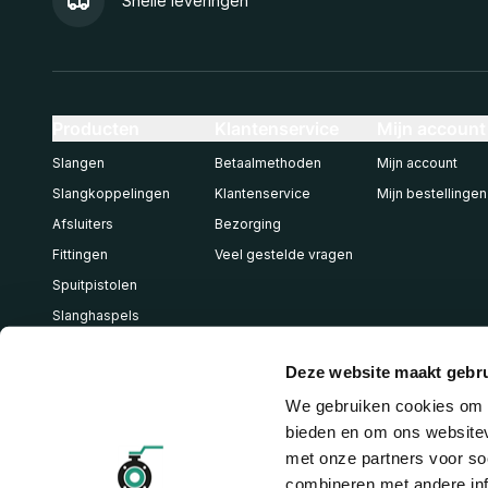
Snelle leveringen
Producten
Klantenservice
Mijn account
Slangen
Betaalmethoden
Mijn account
Slangkoppelingen
Klantenservice
Mijn bestellingen
Afsluiters
Bezorging
Fittingen
Veel gestelde vragen
Spuitpistolen
Slanghaspels
Pneumatiek
Deze website maakt gebru
We gebruiken cookies om c
bieden en om ons websitev
met onze partners voor so
combineren met andere inf