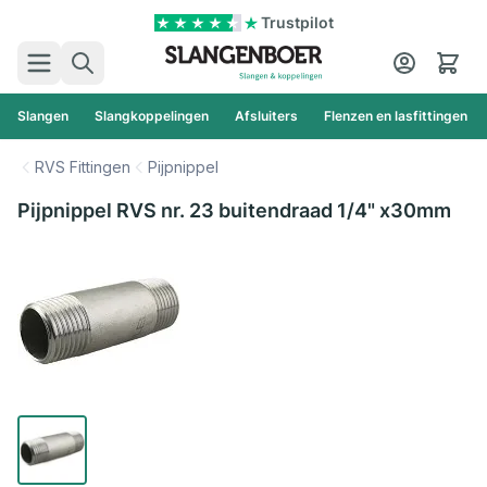
Ga naar de inhoud
Trustpilot
Zoek
Cart
Slangen
Slangkoppelingen
Afsluiters
Flenzen en lasfittingen
RVS Fittingen
Pijpnippel
Pijpnippel RVS nr. 23 buitendraad 1/4" x30mm