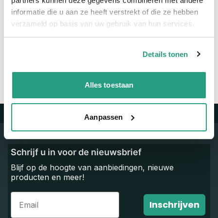
partners kunnen deze gegevens combineren met andere
informatie die u aan ze heeft verstrekt of die ze hebben
Vragen? Neem dan nu contact op
verzameld op basis van uw gebruik van hun services.
We zijn beschikbaar van ma t/m vr van 08:00 tot 17:00 uur.
Neem contact met ons op
Details tonen
Alles toestaan
Aanpassen
Trustpilot
Schrijf u in voor de nieuwsbrief
Blijf op de hoogte van aanbiedingen, nieuwe
producten en meer!
Email
Inschrijven