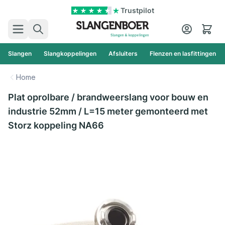
Ga naar de inhoud
Trustpilot
Zoek
Cart
Slangen
Slangkoppelingen
Afsluiters
Flenzen en lasfittingen
Home
Plat oprolbare / brandweerslang voor bouw en
industrie 52mm / L=15 meter gemonteerd met
Storz koppeling NA66