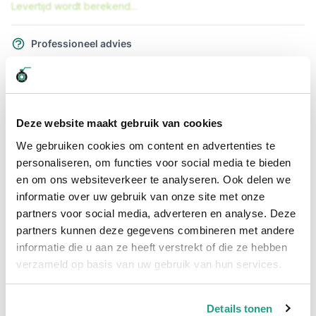
Levertijd wordt berekend...
Professioneel advies
15.000 producten uit voorraad
Hoge klantbeoordelingen: 9/10
Snelle levering
Deze website maakt gebruik van cookies
Snel naar
We gebruiken cookies om content en advertenties te
personaliseren, om functies voor social media te bieden
Details
Meer informatie
en om ons websiteverkeer te analyseren. Ook delen we
informatie over uw gebruik van onze site met onze
Details
partners voor social media, adverteren en analyse. Deze
Plat oprolbare waterslang kopen?
partners kunnen deze gegevens combineren met andere
informatie die u aan ze heeft verstrekt of die ze hebben
Brandweerslang plat oprolbaar voorzien van beide zijden
verzameld op basis van uw gebruik van hun services.
Storz koppeling NA 81.
Uitermate geschikt om in te zetten als beregeningsslang of
bouwslang.
Details tonen