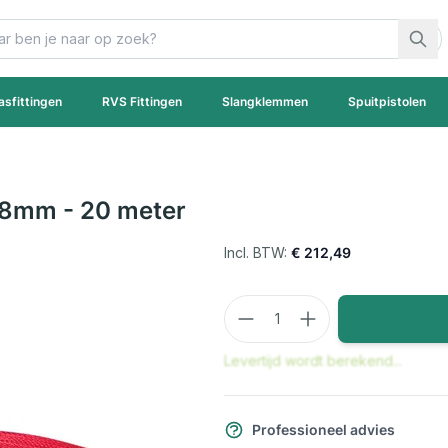
asfittingen
RVS Fittingen
Slangklemmen
Spuitpistolen
38mm - 20 meter
€ 212,49
Aantal
Levertijd wordt berekend...
Professioneel advies