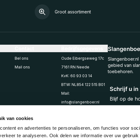
Groot assortiment
Contact
Bedrijfsgegevens
Slangenboer
Bel ons
Oude Eibergseweg 17c
Slangenboer.nl 
gebied van sla
Mail ons
7161 RN Neede
toebehoren.
KvK: 60 93 03 14
BTW: NL854 122 515 B01
Schrijf u i
Mail:
Blijf op de 
info@slangenboer.nl
Email
Tel: +31545294853
ik van cookies
ontent en advertenties te personaliseren, om functies voor soci
erkeer te analyseren. Ook delen we informatie over uw gebruik 