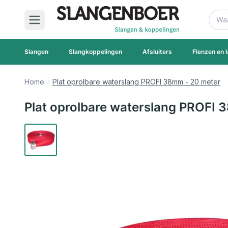
Ga naar de inhoud
Zoek
Slangen
Slangkoppelingen
Afsluiters
Flenzen en l
Home
Plat oprolbare waterslang PROFI 38mm - 20 meter
Plat oprolbare waterslang PROFI 