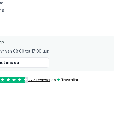
ad
/10
op
r van 08:00 tot 17:00 uur.
et ons op
277 reviews
op
Trustpilot