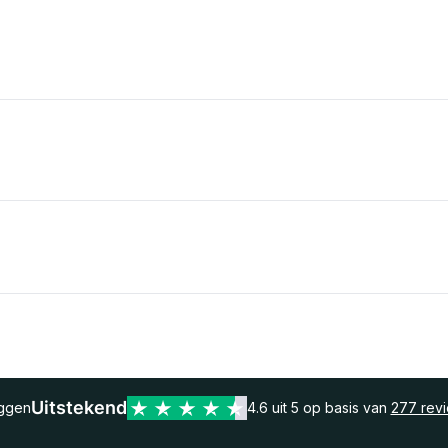
Uitstekend
eggen
4.6 uit 5 op basis van
277 rev