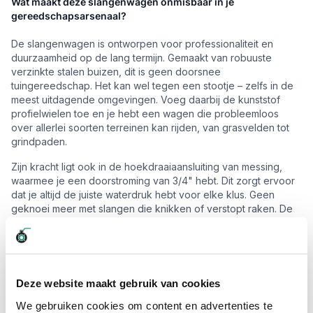
Wat maakt deze slangenwagen onmisbaar in je
gereedschapsarsenaal?
De slangenwagen is ontworpen voor professionaliteit en
duurzaamheid op de lang termijn. Gemaakt van robuuste
verzinkte stalen buizen, dit is geen doorsnee
tuingereedschap. Het kan wel tegen een stootje – zelfs in de
meest uitdagende omgevingen. Voeg daarbij de kunststof
profielwielen toe en je hebt een wagen die probleemloos
over allerlei soorten terreinen kan rijden, van grasvelden tot
grindpaden.
Zijn kracht ligt ook in de hoekdraaiaansluiting van messing,
waarmee je een doorstroming van 3/4" hebt. Dit zorgt ervoor
dat je altijd de juiste waterdruk hebt voor elke klus. Geen
geknoei meer met slangen die knikken of verstopt raken. De
dubbel gelagerde slangtrommel zorgt er bovendien voor dat
het op- en afrollen een moeiteloze ervaring wordt. Ik weet niet
hoe het met jou zit, maar ik houd van oplossingen die mijn
leven eenvoudiger maken, en deze slangenwagen doet
precies dat.
Deze website maakt gebruik van cookies
Altijd op voorraad en snel geleverd
We gebruiken cookies om content en advertenties te