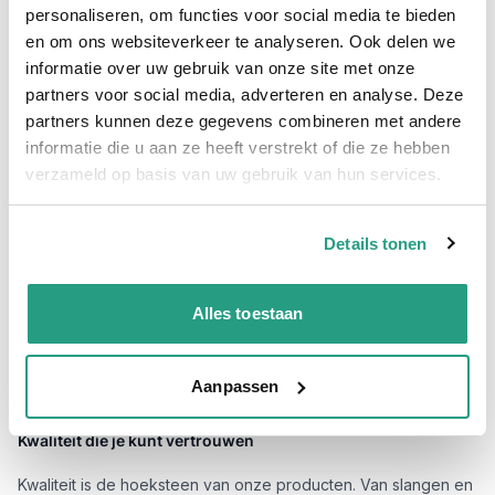
personaliseren, om functies voor social media te bieden
Bij
Slangenboer
begrijpen wij dat wanneer je iets nodig hebt,
en om ons websiteverkeer te analyseren. Ook delen we
je het snel wilt hebben. Bestel je voor 15:00 uur, dan heb ik
informatie over uw gebruik van onze site met onze
goed nieuws voor jou: jouw bestelling wordt vaak al de
partners voor social media, adverteren en analyse. Deze
volgende werkdag geleverd. Dit betekent geen onnodig
vertraging en geen stilstand in je werkzaamheden. Als jij haast
partners kunnen deze gegevens combineren met andere
hebt, regelen wij zelfs een spoedlevering. Dit is de service die
informatie die u aan ze heeft verstrekt of die ze hebben
wij bieden en waar jij op kunt vertrouwen.
verzameld op basis van uw gebruik van hun services.
Wij snappen je uitdagingen
Details tonen
Een gesprek van techneut tot techneut, dat is onze aanpak. Of
je nu op zoek bent naar oplossingen voor water, lucht of mest:
wij hebben de deskundigheid en de producten die jij zoekt.
Bezoek ook onze pagina voor meer informatie over onze
Alles toestaan
diverse
slangen
,
slangkoppelingen
, en andere toebehoren.
Ons deskundig advies is laagdrempelig en recht voor zijn
raap, zodat jij precies weet welke producten het best bij jouw
Aanpassen
situatie passen.
Kwaliteit die je kunt vertrouwen
Kwaliteit is de hoeksteen van onze producten. Van slangen en