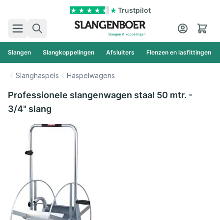
Ga naar de inhoud
Trustpilot
Zoek
Cart
Slangen
Slangkoppelingen
Afsluiters
Flenzen en lasfittingen
Slanghaspels
Haspelwagens
Professionele slangenwagen staal 50 mtr. -
3/4" slang