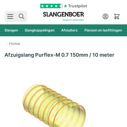
Ga naar de inhoud
Trustpilot
Zoek
Cart
Slangen
Slangkoppelingen
Afsluiters
Flenzen en lasfittingen
Home
Afzuigslang Purflex-M 0.7 150mm / 10 meter