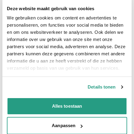
Hoge klantbeoordelingen: 9/10
Deze website maakt gebruik van cookies
Snelle levering
We gebruiken cookies om content en advertenties te
personaliseren, om functies voor social media te bieden
Snel naar
en om ons websiteverkeer te analyseren. Ook delen we
Meer informatie
informatie over uw gebruik van onze site met onze
partners voor social media, adverteren en analyse. Deze
Meer informatie
partners kunnen deze gegevens combineren met andere
informatie die u aan ze heeft verstrekt of die ze hebben
Binnendiameter
150mm
verzameld op basis van uw gebruik van hun services.
Materiaal binnenwand
Polyurethaan
Materiaal buitenwand
Polyurethaan
Details tonen
Rollengte
10 mtr
Alles toestaan
Vragen? Neem dan nu contact op
Aanpassen
We zijn beschikbaar van ma t/m vr van 08:00 tot 17:00 uur.