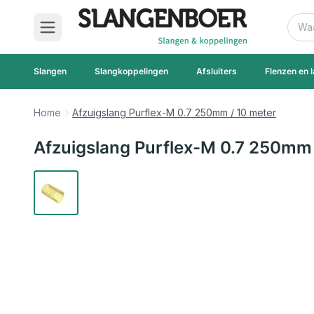
Ga naar de inhoud
Zoek
Slangen
Slangkoppelingen
Afsluiters
Flenzen en l
Home
Afzuigslang Purflex-M 0.7 250mm / 10 meter
Afzuigslang Purflex-M 0.7 250mm 