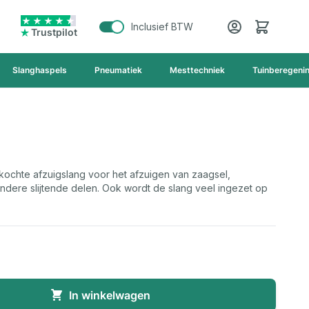
Cart
Inclusief BTW
Trustpilot
Slanghaspels
Pneumatiek
Mesttechniek
Tuinberegeni
kochte afzuigslang voor het afzuigen van zaagsel,
andere slijtende delen. Ook wordt de slang veel ingezet op
In winkelwagen