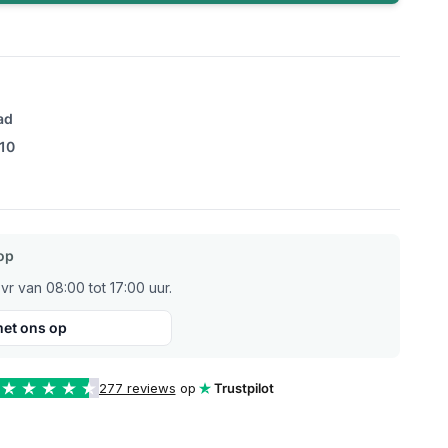
ad
/10
op
r van 08:00 tot 17:00 uur.
et ons op
277 reviews
op
Trustpilot