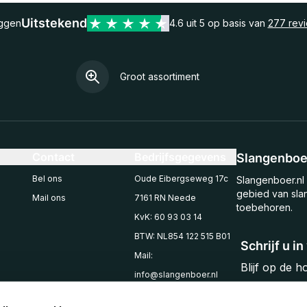
Uitstekend
eggen
4.6 uit 5 op basis van
277 rev
Groot assortiment
Contact
Bedrijfsgegevens
Slangenboer
Bel ons
Oude Eibergseweg 17c
Slangenboer.nl 
gebied van sla
Mail ons
7161 RN Neede
toebehoren.
KvK: 60 93 03 14
BTW: NL854 122 515 B01
Schrijf u i
Mail:
Blijf op de 
info@slangenboer.nl
Email
Tel: +31545294853