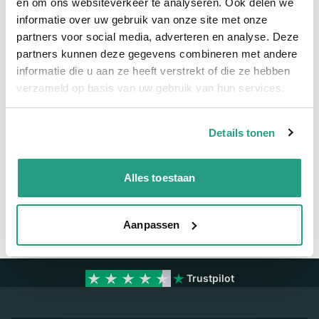
en om ons websiteverkeer te analyseren. Ook delen we
informatie over uw gebruik van onze site met onze
Meer informatie
partners voor social media, adverteren en analyse. Deze
partners kunnen deze gegevens combineren met andere
Maatvoering koppeling
12 x 8mm
informatie die u aan ze heeft verstrekt of die ze hebben
Materiaal
Polyester - Polyurethaan
verzameld op basis van uw gebruik van hun services.
Details tonen
Vragen? Neem dan nu contact op
We zijn beschikbaar van ma t/m vr van 08:00 tot 17:00 uur.
Alles toestaan
Neem contact met ons op
Aanpassen
Trustpilot