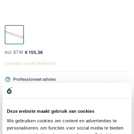
€ 155,36
Levertijd wordt berekend...
Professioneel advies
15.000 producten uit voorraad
Hoge klantbeoordelingen: 9/10
Snelle levering
Deze website maakt gebruik van cookies
Snel naar
We gebruiken cookies om content en advertenties te
personaliseren, om functies voor social media te bieden
Meer informatie