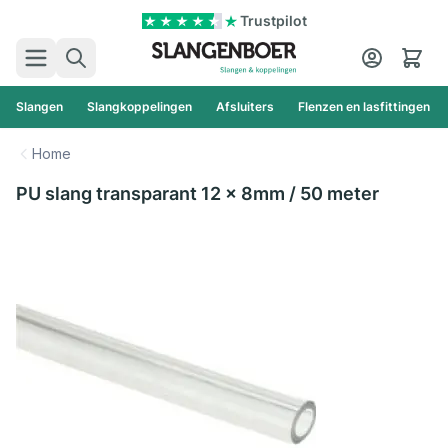
Ga naar de inhoud
Trustpilot
Zoek
Cart
Slangen
Slangkoppelingen
Afsluiters
Flenzen en lasfittingen
Home
PU slang transparant 12 x 8mm / 50 meter