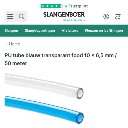
Ga naar de inhoud
Trustpilot
Zoek
Cart
Slangen
Slangkoppelingen
Afsluiters
Flenzen en lasfittingen
Home
PU tube blauw transparant food 10 x 6,5 mm /
50 meter