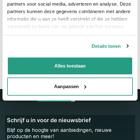
Maatvoering koppeling
10 x 6,5mm
partners voor social media, adverteren en analyse. Deze
partners kunnen deze gegevens combineren met andere
Materiaal
Polyether - Polyurethaan
informatie die u aan ze heeft verstrekt of die ze hebben
verzameld op basis van uw gebruik van hun services.
Vragen? Neem dan nu contact op
We zijn beschikbaar van ma t/m vr van 08:00 tot 17:00 uur.
Details tonen
Neem contact met ons op
Alles toestaan
Aanpassen
Trustpilot
Schrijf u in voor de nieuwsbrief
Blijf op de hoogte van aanbiedingen, nieuwe
producten en meer!