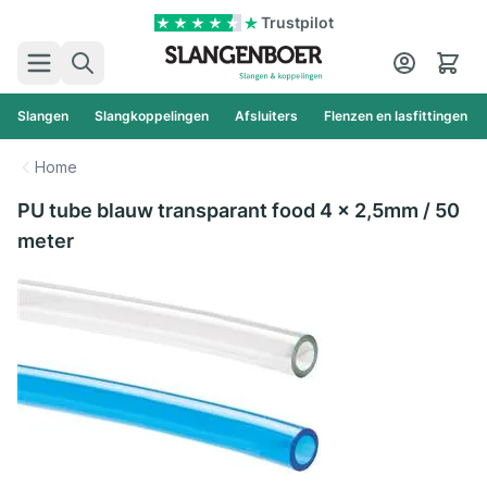
Ga naar de inhoud
Trustpilot
Zoek
Cart
Slangen
Slangkoppelingen
Afsluiters
Flenzen en lasfittingen
Home
PU tube blauw transparant food 4 x 2,5mm / 50
meter