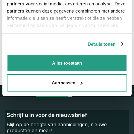
Maatvoering koppeling
4 x 2,5mm
partners voor social media, adverteren en analyse. Deze
partners kunnen deze gegevens combineren met andere
Materiaal
Polyether - Polyurethaan
informatie die u aan ze heeft verstrekt of die ze hebben
verzameld op basis van uw gebruik van hun services.
Vragen? Neem dan nu contact op
We zijn beschikbaar van ma t/m vr van 08:00 tot 17:00 uur.
Details tonen
Neem contact met ons op
Alles toestaan
Aanpassen
Trustpilot
Schrijf u in voor de nieuwsbrief
Blijf op de hoogte van aanbiedingen, nieuwe
producten en meer!