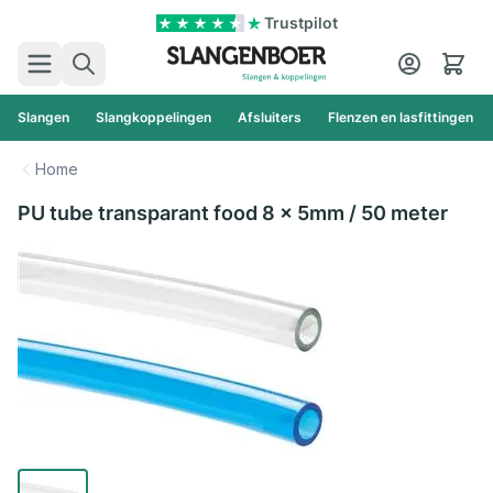
Ga naar de inhoud
Trustpilot
Zoek
Cart
Slangen
Slangkoppelingen
Afsluiters
Flenzen en lasfittingen
Home
PU tube transparant food 8 x 5mm / 50 meter