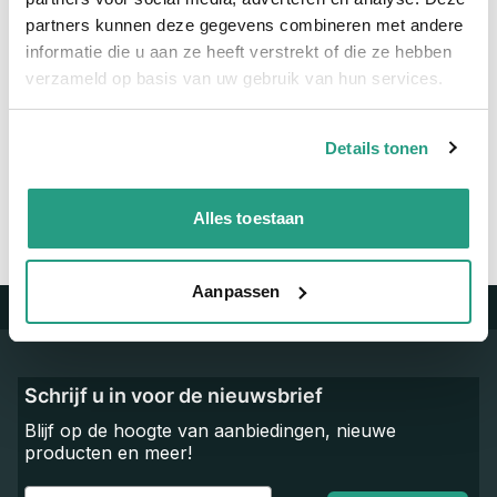
Materiaal
Polyether - Polyurethaan
partners kunnen deze gegevens combineren met andere
informatie die u aan ze heeft verstrekt of die ze hebben
verzameld op basis van uw gebruik van hun services.
Vragen? Neem dan nu contact op
We zijn beschikbaar van ma t/m vr van 08:00 tot 17:00 uur.
Details tonen
Neem contact met ons op
Alles toestaan
Aanpassen
Trustpilot
Schrijf u in voor de nieuwsbrief
Blijf op de hoogte van aanbiedingen, nieuwe
producten en meer!
Email