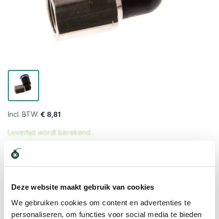
€ 8,81
Levertijd wordt berekend...
Professioneel advies
15.000 producten uit voorraad
Hoge klantbeoordelingen: 9/10
Deze website maakt gebruik van cookies
Snelle levering
We gebruiken cookies om content en advertenties te
personaliseren, om functies voor social media te bieden