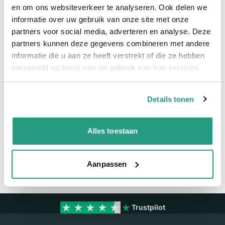
Snel naar
en om ons websiteverkeer te analyseren. Ook delen we
informatie over uw gebruik van onze site met onze
Meer informatie
partners voor social media, adverteren en analyse. Deze
partners kunnen deze gegevens combineren met andere
Meer informatie
informatie die u aan ze heeft verstrekt of die ze hebben
verzameld op basis van uw gebruik van hun services.
Maatvoering koppeling
1/2" x 10mm
Details tonen
Vragen? Neem dan nu contact op
We zijn beschikbaar van ma t/m vr van 08:00 tot 17:00 uur.
Alles toestaan
Neem contact met ons op
Aanpassen
Trustpilot