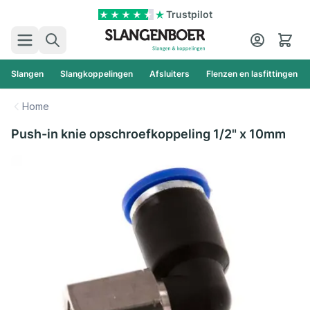
Ga naar de inhoud
Trustpilot
Zoek
Cart
Slangen
Slangkoppelingen
Afsluiters
Flenzen en lasfittingen
Home
Push-in knie opschroefkoppeling 1/2" x 10mm