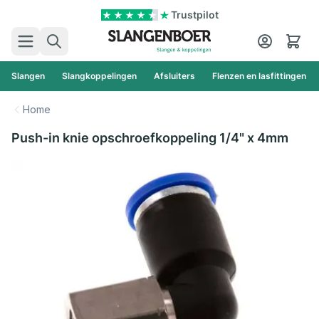
Ga naar de inhoud
Trustpilot
Zoek
Cart
Slangen
Slangkoppelingen
Afsluiters
Flenzen en lasfittingen
Home
Push-in knie opschroefkoppeling 1/4" x 4mm