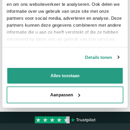
Snel naar
en om ons websiteverkeer te analyseren. Ook delen we
informatie over uw gebruik van onze site met onze
Meer informatie
partners voor social media, adverteren en analyse. Deze
partners kunnen deze gegevens combineren met andere
Meer informatie
informatie die u aan ze heeft verstrekt of die ze hebben
verzameld op basis van uw gebruik van hun services.
Maatvoering koppeling
1/4" x 4mm
Details tonen
Vragen? Neem dan nu contact op
We zijn beschikbaar van ma t/m vr van 08:00 tot 17:00 uur.
Alles toestaan
Neem contact met ons op
Aanpassen
Trustpilot