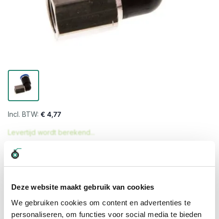
€ 4,77
Levertijd wordt berekend...
Professioneel advies
15.000 producten uit voorraad
Hoge klantbeoordelingen: 9/10
Deze website maakt gebruik van cookies
Snelle levering
We gebruiken cookies om content en advertenties te
personaliseren, om functies voor social media te bieden