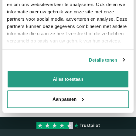
Snel naar
en om ons websiteverkeer te analyseren. Ook delen we
informatie over uw gebruik van onze site met onze
Meer informatie
partners voor social media, adverteren en analyse. Deze
partners kunnen deze gegevens combineren met andere
Meer informatie
informatie die u aan ze heeft verstrekt of die ze hebben
verzameld op basis van uw gebruik van hun services.
Maatvoering koppeling
1/4" x 6mm
Details tonen
Vragen? Neem dan nu contact op
We zijn beschikbaar van ma t/m vr van 08:00 tot 17:00 uur.
Alles toestaan
Neem contact met ons op
Aanpassen
Trustpilot