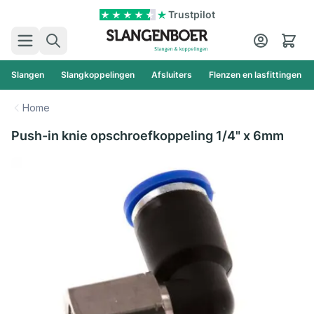
Ga naar de inhoud
Trustpilot
Zoek
Cart
Slangen
Slangkoppelingen
Afsluiters
Flenzen en lasfittingen
Home
Push-in knie opschroefkoppeling 1/4" x 6mm