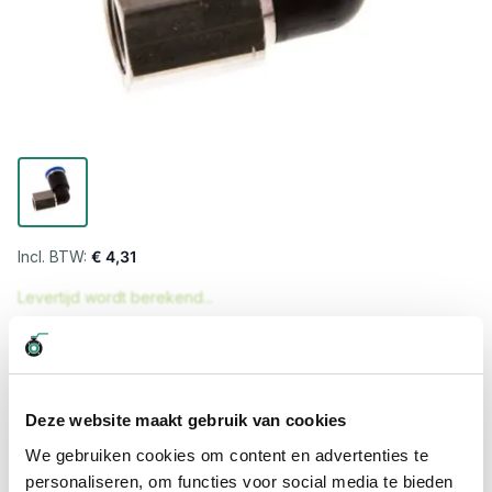
€ 4,31
Levertijd wordt berekend...
Professioneel advies
15.000 producten uit voorraad
Hoge klantbeoordelingen: 9/10
Deze website maakt gebruik van cookies
Snelle levering
We gebruiken cookies om content en advertenties te
personaliseren, om functies voor social media te bieden