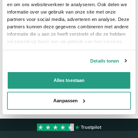
Snel naar
en om ons websiteverkeer te analyseren. Ook delen we
informatie over uw gebruik van onze site met onze
Meer informatie
partners voor social media, adverteren en analyse. Deze
partners kunnen deze gegevens combineren met andere
Meer informatie
informatie die u aan ze heeft verstrekt of die ze hebben
verzameld op basis van uw gebruik van hun services.
Maatvoering koppeling
1/8" x 8mm
Details tonen
Vragen? Neem dan nu contact op
We zijn beschikbaar van ma t/m vr van 08:00 tot 17:00 uur.
Alles toestaan
Neem contact met ons op
Aanpassen
Trustpilot