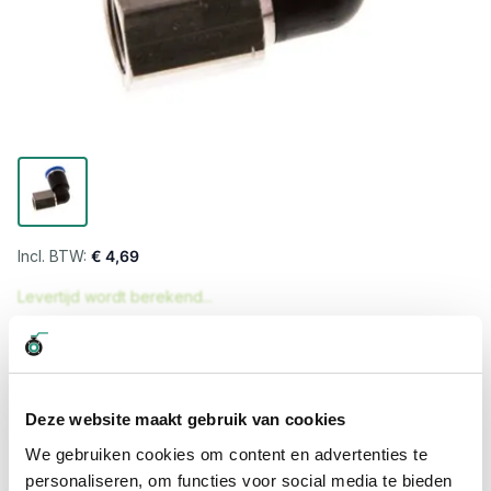
€ 4,69
Levertijd wordt berekend...
Professioneel advies
15.000 producten uit voorraad
Hoge klantbeoordelingen: 9/10
Deze website maakt gebruik van cookies
Snelle levering
We gebruiken cookies om content en advertenties te
personaliseren, om functies voor social media te bieden