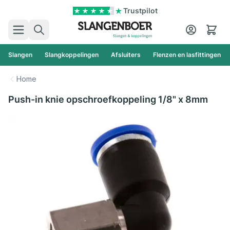
Ga naar de inhoud
Trustpilot
Zoek
Cart
Slangen
Slangkoppelingen
Afsluiters
Flenzen en lasfittingen
Home
Push-in knie opschroefkoppeling 1/8" x 8mm