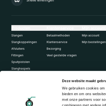
Snelle leveringen
Producten
Klantenservice
Mijn account
Slangen
Betaalmethoden
Mijn account
Slangkoppelingen
Klantenservice
Mijn bestellingen
Afsluiters
Bezorging
Fittingen
Veel gestelde vragen
Spuitpistolen
Slanghaspels
Pneumatiek
Deze website maakt gebru
We gebruiken cookies om c
bieden en om ons websitev
met onze partners voor so
combineren met andere inf