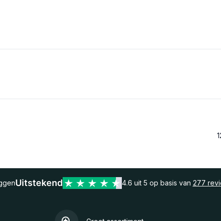
1
Uitstekend
eggen
4.6 uit 5 op basis van
277 rev