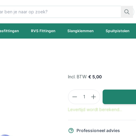
asfittingen
RVS Fittingen
Slangklemmen
Spuitpistolen
€ 5,00
Aantal
Levertijd wordt berekend...
Professioneel advies