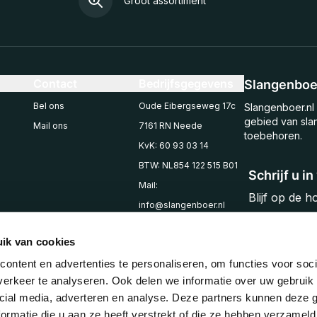
Groot assortiment
Contact
Bedrijfsgegevens
Slangenboer
Bel ons
Oude Eibergseweg 17c
Slangenboer.nl 
gebied van sla
Mail ons
7161 RN Neede
toebehoren.
KvK: 60 93 03 14
BTW: NL854 122 515 B01
Schrijf u i
Mail:
Blijf op de 
info@slangenboer.nl
Email
Tel: +31545294853
ik van cookies
ontent en advertenties te personaliseren, om functies voor soci
erkeer te analyseren. Ook delen we informatie over uw gebruik 
cial media, adverteren en analyse. Deze partners kunnen deze
ormatie die u aan ze heeft verstrekt of die ze hebben verzameld