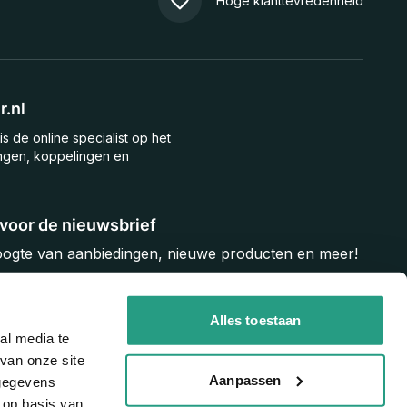
Hoge klanttevredenheid
.nl
is de online specialist op het
ngen, koppelingen en
n voor de nieuwsbrief
hoogte van aanbiedingen, nieuwe producten en meer!
Inschrijven
Alles toestaan
al media te
van onze site
Aanpassen
 gegevens
 op basis van