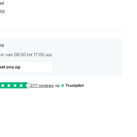
ad
/10
op
r van 08:00 tot 17:00 uur.
et ons op
277 reviews
op
Trustpilot