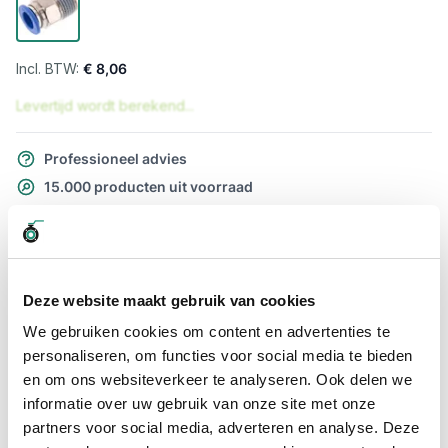
€ 8,06
Levertijd wordt berekend...
Professioneel advies
15.000 producten uit voorraad
Hoge klantbeoordelingen: 9/10
Snelle levering
Snel naar
Deze website maakt gebruik van cookies
Meer informatie
We gebruiken cookies om content en advertenties te
personaliseren, om functies voor social media te bieden
en om ons websiteverkeer te analyseren. Ook delen we
Meer informatie
informatie over uw gebruik van onze site met onze
Maatvoering koppeling
1/2" x 16mm
partners voor social media, adverteren en analyse. Deze