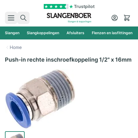
Ga naar de inhoud
Trustpilot
Zoek
Cart
Slangen
Slangkoppelingen
Afsluiters
Flenzen en lasfittingen
Home
Push-in rechte inschroefkoppeling 1/2" x 16mm