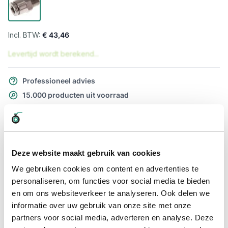
€ 43,46
Levertijd wordt berekend...
Professioneel advies
15.000 producten uit voorraad
Hoge klantbeoordelingen: 9/10
Snelle levering
Snel naar
Deze website maakt gebruik van cookies
Meer informatie
We gebruiken cookies om content en advertenties te
personaliseren, om functies voor social media te bieden
en om ons websiteverkeer te analyseren. Ook delen we
Meer informatie
informatie over uw gebruik van onze site met onze
Maatvoering koppeling
3/8" x 10mm
partners voor social media, adverteren en analyse. Deze