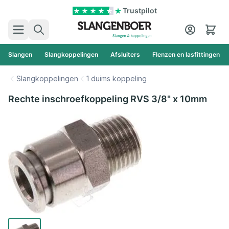
Ga naar de inhoud
Trustpilot
Zoek
Cart
Slangen
Slangkoppelingen
Afsluiters
Flenzen en lasfittingen
Slangkoppelingen
1 duims koppeling
Rechte inschroefkoppeling RVS 3/8" x 10mm