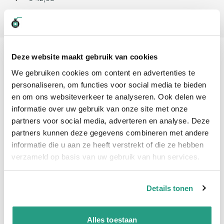
Aantal voor Reinigingsslang NBR 19x31mm 20 bar blauw FDA
-
+
Professioneel advies
Deze website maakt gebruik van cookies
15.000 producten uit voorraad
We gebruiken cookies om content en advertenties te
Hoge klantbeoordelingen: 9/10
personaliseren, om functies voor social media te bieden
Snelle levering
en om ons websiteverkeer te analyseren. Ook delen we
informatie over uw gebruik van onze site met onze
Snel naar
partners voor social media, adverteren en analyse. Deze
partners kunnen deze gegevens combineren met andere
Plus- en minpunten
Meer informatie
informatie die u aan ze heeft verstrekt of die ze hebben
verzameld op basis van uw gebruik van hun services.
Plus- en minpunten
Reinigingsslang voor de voedingsmiddelenindustrie
Details tonen
Stoom persslang (max werkdruk 6 bar)
Meer informatie
Alles toestaan