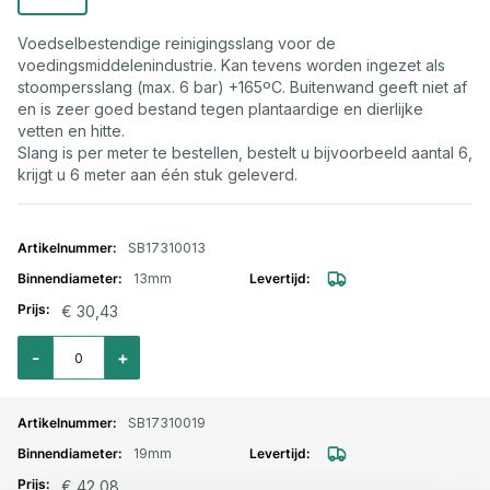
Voedselbestendige reinigingsslang voor de
voedingsmiddelenindustrie. Kan tevens worden ingezet als
stoompersslang (max. 6 bar) +165ºC. Buitenwand geeft niet af
en is zeer goed bestand tegen plantaardige en dierlijke
vetten en hitte.
Slang is per meter te bestellen, bestelt u bijvoorbeeld aantal 6,
krijgt u 6 meter aan één stuk geleverd.
Gegroepeerde productitems
SB17310013
13mm
€ 30,43
Aantal voor Reinigingsslang NBR 13x23mm 20 bar blauw FDA
-
+
SB17310019
19mm
€ 42,08