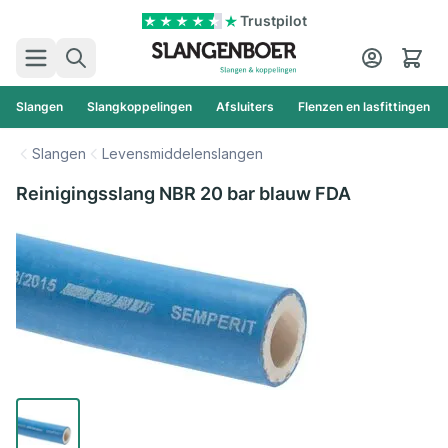
Ga naar de inhoud
Trustpilot
Zoek
Cart
Slangen
Slangkoppelingen
Afsluiters
Flenzen en lasfittingen
Slangen
Levensmiddelenslangen
Reinigingsslang NBR 20 bar blauw FDA