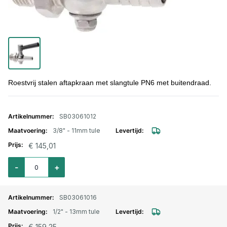
Roestvrij stalen aftapkraan met slangtule PN6 met buitendraad.
Gegroepeerde productitems
SB03061012
3/8" - 11mm tule
€ 145,01
Aantal voor Roestvrij stalen slangtule 3/8" - 11mm tule
-
+
SB03061016
1/2" - 13mm tule
€ 159,25