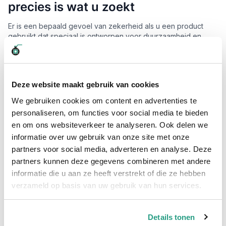
precies is wat u zoekt
Er is een bepaald gevoel van zekerheid als u een product
gebruikt dat speciaal is ontworpen voor duurzaamheid en
veelzijdigheid. U bent niet op zoek naar zomaar een
aftapkraan; u wilt er één die tegemoetkomt aan uw specifieke
behoeften, of dat nu voor water, olie of chemicaliën is. De
roestvrij stalen aftapkraan met slangtule PN6
van
Deze website maakt gebruik van cookies
Slangenboer biedt precies die robuustheid en
betrouwbaarheid waar u naar op zoek bent.
We gebruiken cookies om content en advertenties te
personaliseren, om functies voor social media te bieden
Deskundig advies en persoonlijke benadering
en om ons websiteverkeer te analyseren. Ook delen we
Bij Slangenboer begrijpen we dat de wereld van slangen en
informatie over uw gebruik van onze site met onze
koppelingen soms overweldigend kan zijn. Maar geen zorgen,
partners voor social media, adverteren en analyse. Deze
wij staan klaar om het voor u begrijpelijk te maken. Onze
partners kunnen deze gegevens combineren met andere
teamleden hebben meer dan 25 jaar ervaring en denken
informatie die u aan ze heeft verstrekt of die ze hebben
graag met u mee. Of u nu advies nodig heeft over de juiste
verzameld op basis van uw gebruik van hun services.
RVS kogelkranen
of vragen heeft over de montage van een
slangkoppeling
, wij helpen u met deskundig en praktisch
advies, zodat u met vertrouwen kunt kiezen.
Details tonen
Hoogwaardige materialen voor intensief gebruik