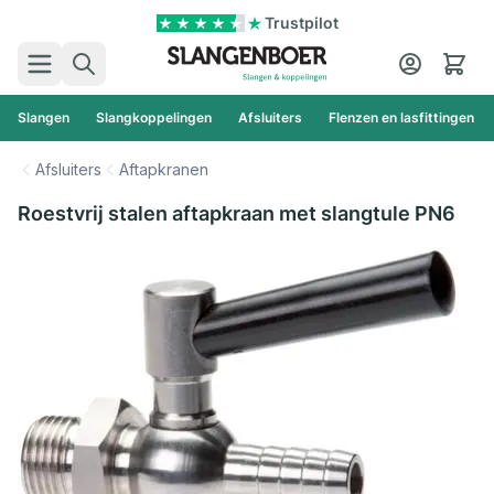
Ga naar de inhoud
Trustpilot
Zoek
Cart
Slangen
Slangkoppelingen
Afsluiters
Flenzen en lasfittingen
Afsluiters
Aftapkranen
Roestvrij stalen aftapkraan met slangtule PN6