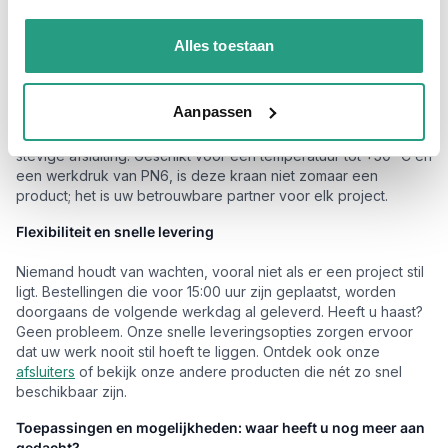
Het hart van deze aftapkraan is de hoogwaardige
Alles toestaan
roestvrijstalen behuizing, gemaakt van 1.4571 staal, wat
bescherming biedt tegen corrosie en slijtage. Dit betekent een
langere levensduur voor zelfs de zwaarste klussen. Een
Aanpassen
kunststof greep zorgt voor een comfortabele bediening,
terwijl de metalen afdichting u de zekerheid biedt van een
stevige afsluiting. Geschikt voor een temperatuur tot +50 °C en
een werkdruk van PN6, is deze kraan niet zomaar een
product; het is uw betrouwbare partner voor elk project.
Flexibiliteit en snelle levering
Niemand houdt van wachten, vooral niet als er een project stil
ligt. Bestellingen die voor 15:00 uur zijn geplaatst, worden
doorgaans de volgende werkdag al geleverd. Heeft u haast?
Geen probleem. Onze snelle leveringsopties zorgen ervoor
dat uw werk nooit stil hoeft te liggen. Ontdek ook onze
afsluiters
of bekijk onze andere producten die nét zo snel
beschikbaar zijn.
Toepassingen en mogelijkheden: waar heeft u nog meer aan
gedacht?