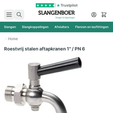
Ga naar de inhoud
Trustpilot
Zoek
Cart
Slangen
Slangkoppelingen
Afsluiters
Flenzen en lasfittingen
Home
Roestvrij stalen aftapkranen 1" / PN 6