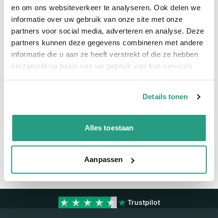
Meer informatie
en om ons websiteverkeer te analyseren. Ook delen we
informatie over uw gebruik van onze site met onze
partners voor social media, adverteren en analyse. Deze
Meer informatie
partners kunnen deze gegevens combineren met andere
Maatvoering koppeling
1"
informatie die u aan ze heeft verstrekt of die ze hebben
verzameld op basis van uw gebruik van hun services.
Materiaal
RVS
Details tonen
Vragen? Neem dan nu contact op
We zijn beschikbaar van ma t/m vr van 08:00 tot 17:00 uur.
Alles toestaan
Neem contact met ons op
Aanpassen
Trustpilot