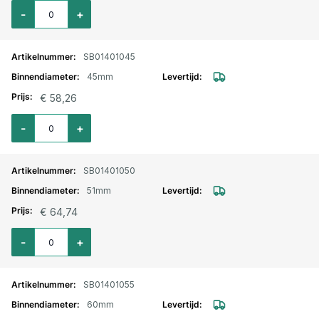
Aantal voor Silicone slang recht L=1000mm. blauw 38mm inw.
-
+
SB01401045
45mm
€ 58,26
Aantal voor Silicone slang recht L=1000mm. blauw 45mm inw.
-
+
SB01401050
51mm
€ 64,74
Aantal voor Silicone slang recht L=1000mm. blauw 51mm inw.
-
+
SB01401055
60mm