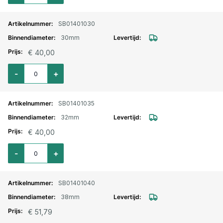
SB01401030
30mm
€ 40,00
Aantal voor Silicone slang recht L=1000mm. blauw 30mm inw.
-
+
SB01401035
32mm
€ 40,00
Aantal voor Silicone slang recht L=1000mm. blauw 32mm inw.
-
+
SB01401040
38mm
€ 51,79