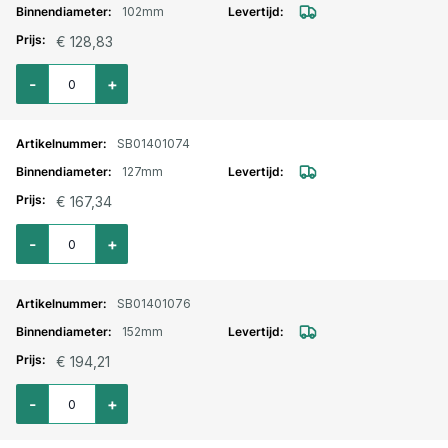
102mm
€ 128,83
Aantal voor Silicone slang recht L=1000mm. blauw 102mm inw.
-
+
SB01401074
127mm
€ 167,34
Aantal voor Silicone slang recht L=1000mm. blauw 127mm inw.
-
+
SB01401076
152mm
€ 194,21
Aantal voor Silicone slang recht L=1000mm. blauw 152mm inw.
-
+