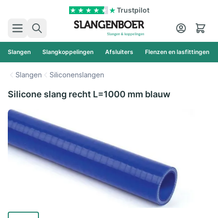
Ga naar de inhoud
Trustpilot
Zoek
Cart
Slangen
Slangkoppelingen
Afsluiters
Flenzen en lasfittingen
Slangen
Siliconenslangen
Silicone slang recht L=1000 mm blauw