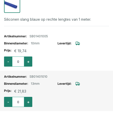
Siliconen slang blauw op rechte lengtes van 1 meter.
Gegroepeerde productitems
SB01401005
10mm
€ 19,74
Aantal voor Silicone slang recht L=1000mm. blauw 10mm inw.
-
+
SB01401010
13mm
€ 21,83
Aantal voor Silicone slang recht L=1000mm. blauw 13mm inw.
-
+