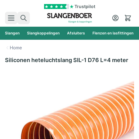
Ga naar de inhoud
Trustpilot
Zoek
Cart
Slangen
Slangkoppelingen
Afsluiters
Flenzen en lasfittingen
Home
Siliconen heteluchtslang SIL-1 D76 L=4 meter