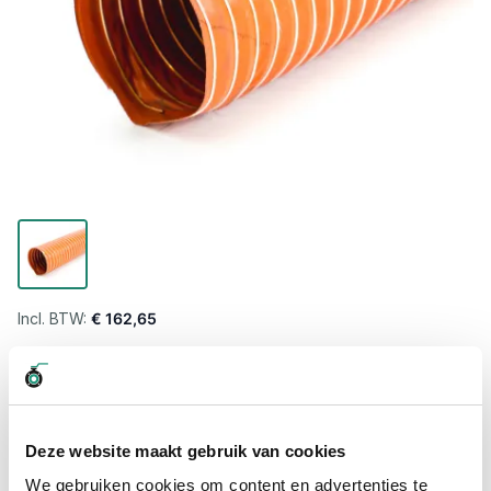
€ 162,65
Levertijd wordt berekend...
Professioneel advies
15.000 producten uit voorraad
Deze website maakt gebruik van cookies
Hoge klantbeoordelingen: 9/10
We gebruiken cookies om content en advertenties te