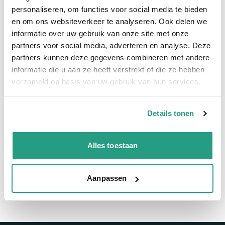
Snelle levering
personaliseren, om functies voor social media te bieden
en om ons websiteverkeer te analyseren. Ook delen we
informatie over uw gebruik van onze site met onze
Snel naar
partners voor social media, adverteren en analyse. Deze
Meer informatie
partners kunnen deze gegevens combineren met andere
informatie die u aan ze heeft verstrekt of die ze hebben
Meer informatie
verzameld op basis van uw gebruik van hun services.
Binnendiameter
76mm
Details tonen
Vragen? Neem dan nu contact op
Alles toestaan
We zijn beschikbaar van ma t/m vr van 08:00 tot 17:00 uur.
Neem contact met ons op
Aanpassen