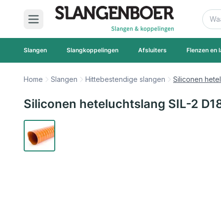
Ga naar de inhoud
Zoek
Slangen
Slangkoppelingen
Afsluiters
Flenzen en l
Home
Slangen
Hittebestendige slangen
Siliconen hete
Siliconen heteluchtslang SIL-2 D