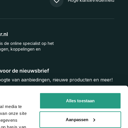
Hoge klanttevredenheid
.nl
is de online specialist op het
ngen, koppelingen en
n voor de nieuwsbrief
hoogte van aanbiedingen, nieuwe producten en meer!
Inschrijven
Alles toestaan
al media te
van onze site
Aanpassen
 gegevens
 op basis van