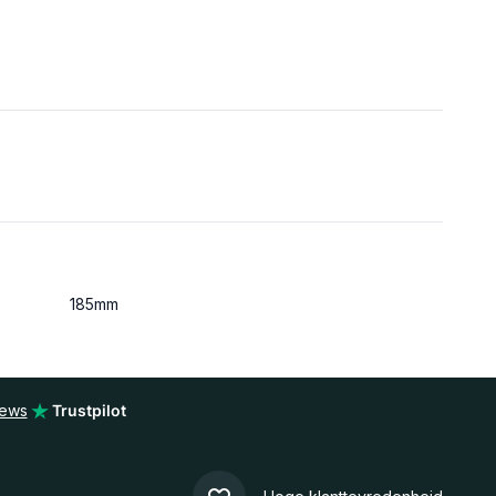
185mm
iews
Trustpilot