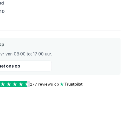
ad
/10
op
r van 08:00 tot 17:00 uur.
et ons op
277 reviews
op
Trustpilot