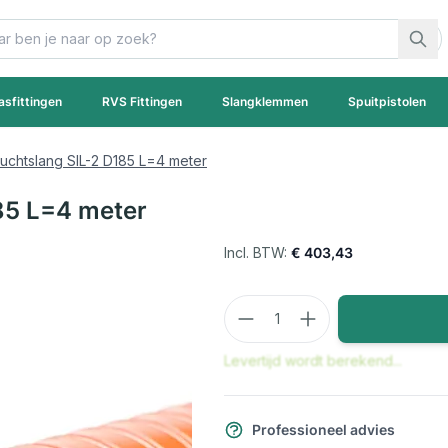
asfittingen
RVS Fittingen
Slangklemmen
Spuitpistolen
luchtslang SIL-2 D185 L=4 meter
185 L=4 meter
€ 403,43
Aantal
Levertijd wordt berekend...
Professioneel advies