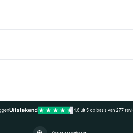
Uitstekend
eggen
4.6 uit 5 op basis van
277 rev