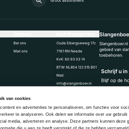
Groot assortiment
Contact
Bedrijfsgegevens
Slangenboer
Bel ons
Oude Eibergseweg 17c
Slangenboer.nl 
gebied van sla
Mail ons
7161 RN Neede
toebehoren.
KvK: 60 93 03 14
BTW: NL854 122 515 B01
Schrijf u i
Mail:
Blijf op de 
info@slangenboer.nl
Email
Tel: +31545294853
ik van cookies
ontent en advertenties te personaliseren, om functies voor soci
erkeer te analyseren. Ook delen we informatie over uw gebruik 
cial media, adverteren en analyse. Deze partners kunnen deze
ormatie die u aan ze heeft verstrekt of die ze hebben verzameld