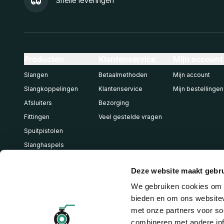
Snelle leveringen
Producten
Klantenservice
Mijn account
Slangen
Betaalmethoden
Mijn account
Slangkoppelingen
Klantenservice
Mijn bestellingen
Afsluiters
Bezorging
Fittingen
Veel gestelde vragen
Spuitpistolen
Slanghaspels
Pneumatiek
Deze website maakt gebru
We gebruiken cookies om c
bieden en om ons websitev
met onze partners voor so
combineren met andere inf