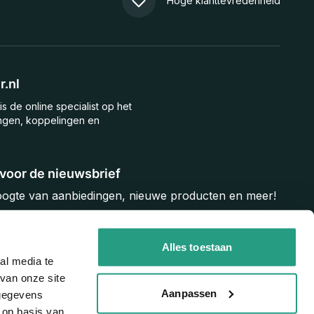
Hoge klanttevredenheid
.nl
is de online specialist op het
ngen, koppelingen en
n voor de nieuwsbrief
hoogte van aanbiedingen, nieuwe producten en meer!
Inschrijven
Alles toestaan
al media te
van onze site
Aanpassen
 gegevens
 op basis van