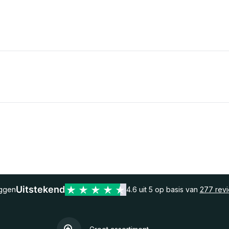
Uitstekend
eggen
4.6 uit 5 op basis van
277 rev