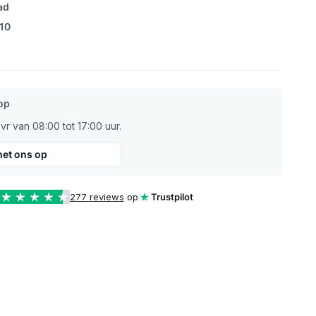
ad
/10
op
r van 08:00 tot 17:00 uur.
et ons op
277 reviews
op
Trustpilot