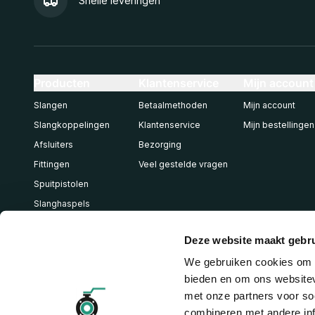
Snelle leveringen
Producten
Klantenservice
Mijn account
Slangen
Betaalmethoden
Mijn account
Slangkoppelingen
Klantenservice
Mijn bestellingen
Afsluiters
Bezorging
Fittingen
Veel gestelde vragen
Spuitpistolen
Slanghaspels
Pneumatiek
Deze website maakt gebru
We gebruiken cookies om c
bieden en om ons websitev
met onze partners voor so
combineren met andere inf