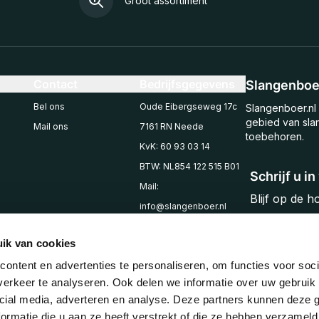
Groot assortiment
Contact
Bedrijfsgegevens
Slangenboer
Bel ons
Oude Eibergseweg 17c
Slangenboer.nl 
gebied van sla
Mail ons
7161 RN Neede
toebehoren.
KvK: 60 93 03 14
BTW: NL854 122 515 B01
Schrijf u i
Mail:
Blijf op de 
info@slangenboer.nl
Email
Tel: +31545294853
ik van cookies
ontent en advertenties te personaliseren, om functies voor soci
erkeer te analyseren. Ook delen we informatie over uw gebruik 
cial media, adverteren en analyse. Deze partners kunnen deze
ormatie die u aan ze heeft verstrekt of die ze hebben verzameld