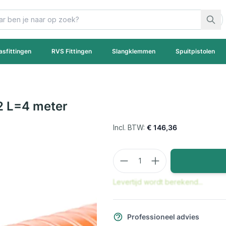
asfittingen
RVS Fittingen
Slangklemmen
Spuitpistolen
22 L=4 meter
€ 146,36
Aantal
Levertijd wordt berekend...
Professioneel advies