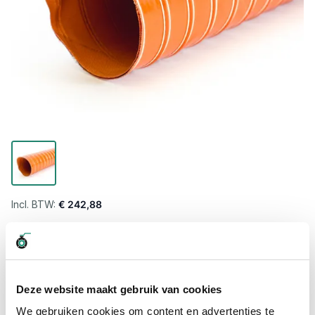
€ 242,88
Levertijd wordt berekend...
Professioneel advies
15.000 producten uit voorraad
Deze website maakt gebruik van cookies
Hoge klantbeoordelingen: 9/10
We gebruiken cookies om content en advertenties te