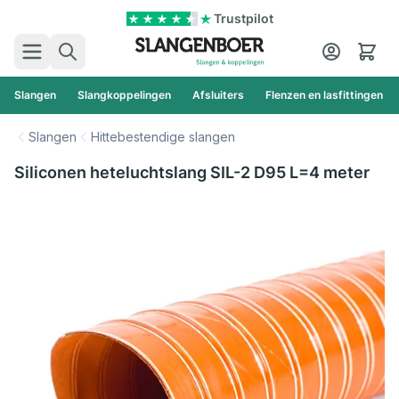
Ga naar de inhoud
Trustpilot
Zoek
Cart
Slangen
Slangkoppelingen
Afsluiters
Flenzen en lasfittingen
Slangen
Hittebestendige slangen
Siliconen heteluchtslang SIL-2 D95 L=4 meter