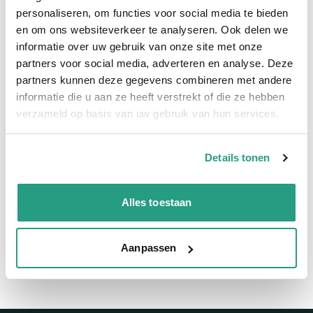
Snelle levering
personaliseren, om functies voor social media te bieden
en om ons websiteverkeer te analyseren. Ook delen we
informatie over uw gebruik van onze site met onze
Snel naar
partners voor social media, adverteren en analyse. Deze
Meer informatie
partners kunnen deze gegevens combineren met andere
informatie die u aan ze heeft verstrekt of die ze hebben
Meer informatie
verzameld op basis van uw gebruik van hun services.
Binnendiameter
95mm
Details tonen
Vragen? Neem dan nu contact op
Alles toestaan
We zijn beschikbaar van ma t/m vr van 08:00 tot 17:00 uur.
Neem contact met ons op
Aanpassen