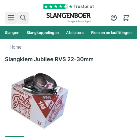
Ga naar de inhoud
Trustpilot
Zoek
Cart
Slangen
Slangkoppelingen
Afsluiters
Flenzen en lasfittingen
Home
Slangklem Jubilee RVS 22-30mm