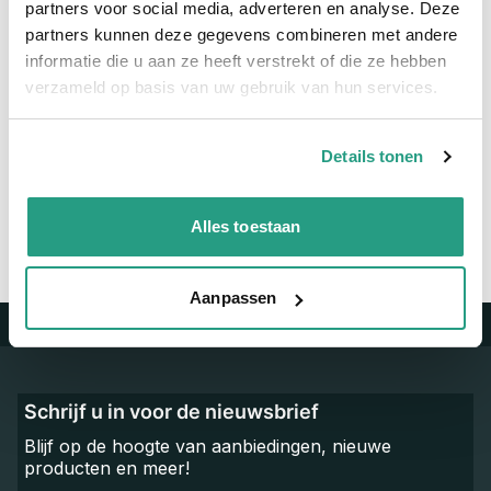
partners voor social media, adverteren en analyse. Deze
Materiaal
RVS
partners kunnen deze gegevens combineren met andere
informatie die u aan ze heeft verstrekt of die ze hebben
verzameld op basis van uw gebruik van hun services.
Vragen? Neem dan nu contact op
We zijn beschikbaar van ma t/m vr van 08:00 tot 17:00 uur.
Details tonen
Neem contact met ons op
Alles toestaan
Aanpassen
Trustpilot
Schrijf u in voor de nieuwsbrief
Blijf op de hoogte van aanbiedingen, nieuwe
producten en meer!