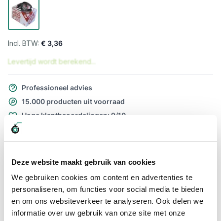
€ 3,36
Levertijd wordt berekend...
Professioneel advies
15.000 producten uit voorraad
Hoge klantbeoordelingen: 9/10
Snelle levering
Snel naar
Deze website maakt gebruik van cookies
Meer informatie
We gebruiken cookies om content en advertenties te
personaliseren, om functies voor social media te bieden
Meer informatie
en om ons websiteverkeer te analyseren. Ook delen we
informatie over uw gebruik van onze site met onze
Maatvoering koppeling
22 - 30mm