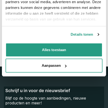
partners voor social media, adverteren en analyse. Deze
Materiaal
RVS
partners kunnen deze gegevens combineren met andere
informatie die u aan ze heeft verstrekt of die ze hebben
verzameld op basis van uw gebruik van hun services.
Vragen? Neem dan nu contact op
We zijn beschikbaar van ma t/m vr van 08:00 tot 17:00 uur.
Details tonen
Neem contact met ons op
Alles toestaan
Aanpassen
Trustpilot
Schrijf u in voor de nieuwsbrief
Blijf op de hoogte van aanbiedingen, nieuwe
producten en meer!