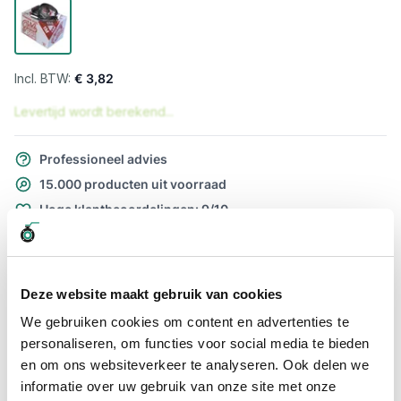
€ 3,82
Levertijd wordt berekend...
Professioneel advies
15.000 producten uit voorraad
Hoge klantbeoordelingen: 9/10
Snelle levering
Snel naar
Deze website maakt gebruik van cookies
Meer informatie
We gebruiken cookies om content en advertenties te
personaliseren, om functies voor social media te bieden
Meer informatie
en om ons websiteverkeer te analyseren. Ook delen we
informatie over uw gebruik van onze site met onze
Maatvoering koppeling
32 - 45mm