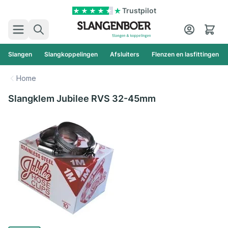
Ga naar de inhoud
Trustpilot
Zoek
Cart
Slangen
Slangkoppelingen
Afsluiters
Flenzen en lasfittingen
Home
Slangklem Jubilee RVS 32-45mm