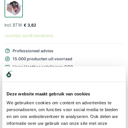
€ 3,82
Levertijd wordt berekend...
Professioneel advies
15.000 producten uit voorraad
Hoge klantbeoordelingen: 9/10
Snelle levering
Snel naar
Deze website maakt gebruik van cookies
Meer informatie
We gebruiken cookies om content en advertenties te
personaliseren, om functies voor social media te bieden
Meer informatie
en om ons websiteverkeer te analyseren. Ook delen we
informatie over uw gebruik van onze site met onze
Maatvoering koppeling
9 - 12mm