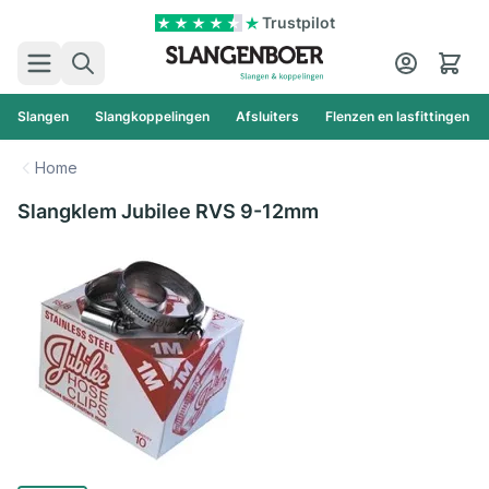
Ga naar de inhoud
Trustpilot
Zoek
Cart
Slangen
Slangkoppelingen
Afsluiters
Flenzen en lasfittingen
Home
Slangklem Jubilee RVS 9-12mm