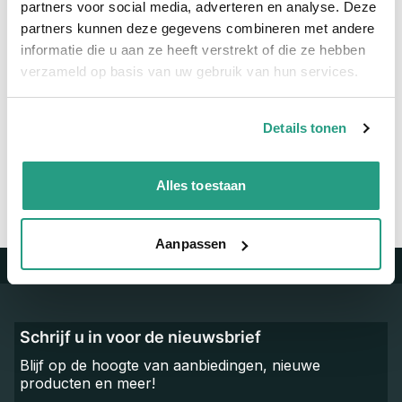
partners voor social media, adverteren en analyse. Deze
Materiaal
RVS
partners kunnen deze gegevens combineren met andere
informatie die u aan ze heeft verstrekt of die ze hebben
verzameld op basis van uw gebruik van hun services.
Vragen? Neem dan nu contact op
We zijn beschikbaar van ma t/m vr van 08:00 tot 17:00 uur.
Details tonen
Neem contact met ons op
Alles toestaan
Aanpassen
Trustpilot
Schrijf u in voor de nieuwsbrief
Blijf op de hoogte van aanbiedingen, nieuwe
producten en meer!