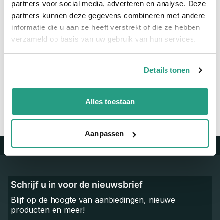
partners voor social media, adverteren en analyse. Deze
Materiaal
Verzinkt
partners kunnen deze gegevens combineren met andere
informatie die u aan ze heeft verstrekt of die ze hebben
verzameld op basis van uw gebruik van hun services.
Vragen? Neem dan nu contact op
We zijn beschikbaar van ma t/m vr van 08:00 tot 17:00 uur.
Details tonen
Neem contact met ons op
Alles toestaan
Aanpassen
Trustpilot
Schrijf u in voor de nieuwsbrief
Blijf op de hoogte van aanbiedingen, nieuwe
producten en meer!