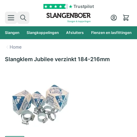
Ga naar de inhoud
Trustpilot
Zoek
Cart
Slangen
Slangkoppelingen
Afsluiters
Flenzen en lasfittingen
Home
Slangklem Jubilee verzinkt 184-216mm