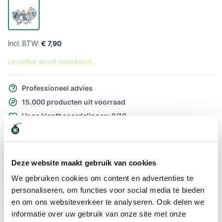
€ 7,90
Levertijd wordt berekend...
Professioneel advies
15.000 producten uit voorraad
Hoge klantbeoordelingen: 9/10
Snelle levering
Snel naar
Deze website maakt gebruik van cookies
Meer informatie
We gebruiken cookies om content en advertenties te
personaliseren, om functies voor social media te bieden
Meer informatie
en om ons websiteverkeer te analyseren. Ook delen we
informatie over uw gebruik van onze site met onze
Maatvoering koppeling
184 - 216mm