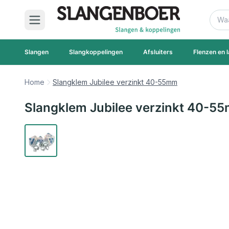
Ga naar de inhoud
Zoek
Slangen
Slangkoppelingen
Afsluiters
Flenzen en l
Home
Slangklem Jubilee verzinkt 40-55mm
Slangklem Jubilee verzinkt 40-5