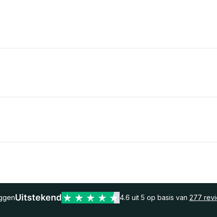
Uitstekend
eggen
4.6 uit 5 op basis van
277 rev