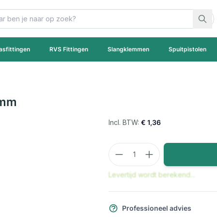
asfittingen
RVS Fittingen
Slangklemmen
Spuitpistolen
5mm
€ 1,36
Aantal
Levertijd wordt berekend...
Professioneel advies