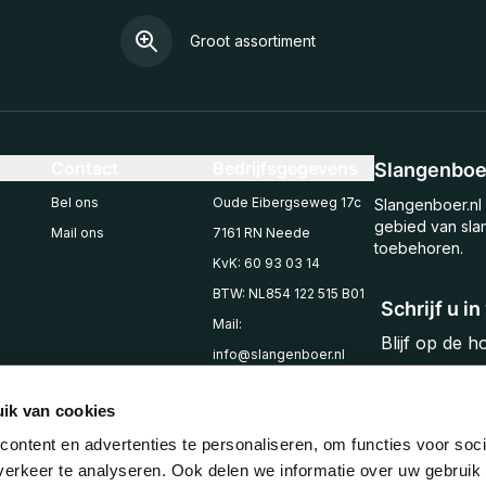
Groot assortiment
Contact
Bedrijfsgegevens
Slangenboer
Bel ons
Oude Eibergseweg 17c
Slangenboer.nl 
gebied van sla
Mail ons
7161 RN Neede
toebehoren.
KvK: 60 93 03 14
BTW: NL854 122 515 B01
Schrijf u i
Mail:
Blijf op de 
info@slangenboer.nl
Email
Tel: +31545294853
ik van cookies
ontent en advertenties te personaliseren, om functies voor soci
erkeer te analyseren. Ook delen we informatie over uw gebruik 