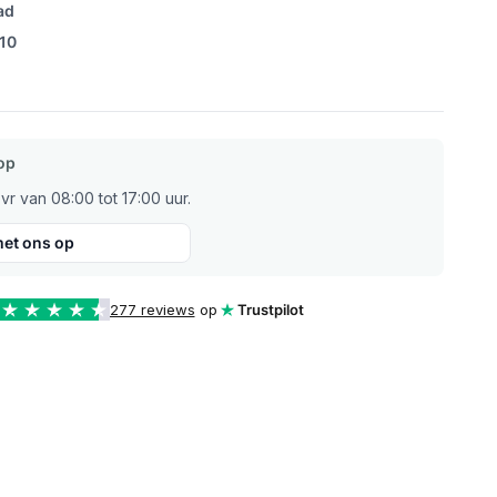
ad
/10
op
r van 08:00 tot 17:00 uur.
et ons op
277 reviews
op
Trustpilot