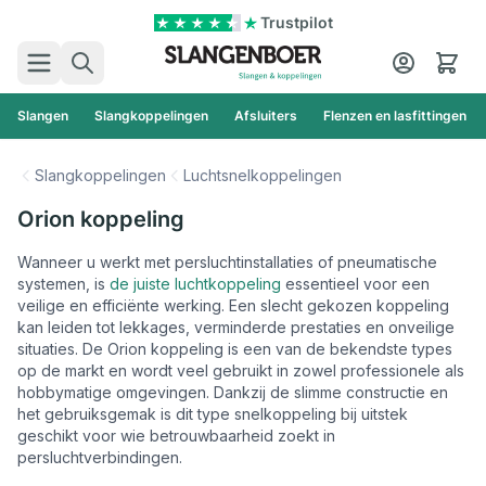
Ga naar de inhoud
Trustpilot
Zoek
Cart
Slangen
Slangkoppelingen
Afsluiters
Flenzen en lasfittingen
Slangkoppelingen
Luchtsnelkoppelingen
Orion koppeling
Wanneer u werkt met persluchtinstallaties of pneumatische
systemen, is
de juiste luchtkoppeling
essentieel voor een
veilige en efficiënte werking. Een slecht gekozen koppeling
kan leiden tot lekkages, verminderde prestaties en onveilige
situaties. De Orion koppeling is een van de bekendste types
op de markt en wordt veel gebruikt in zowel professionele als
hobbymatige omgevingen. Dankzij de slimme constructie en
het gebruiksgemak is dit type snelkoppeling bij uitstek
geschikt voor wie betrouwbaarheid zoekt in
persluchtverbindingen.