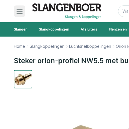
Ga naar de inhoud
Zoek
Slangen
Slangkoppelingen
Afsluiters
Flenzen en l
Home
Slangkoppelingen
Luchtsnelkoppelingen
Orion 
Steker orion-profiel NW5.5 met b