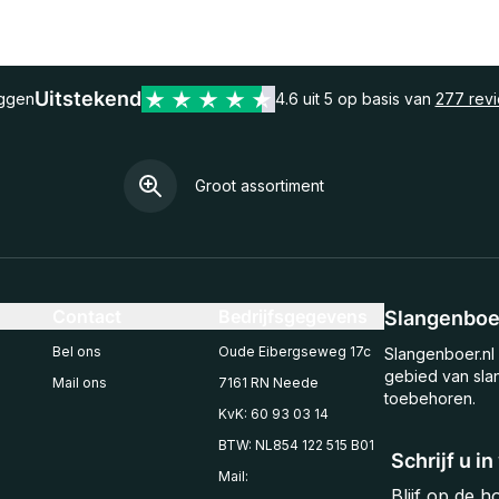
Uitstekend
eggen
4.6 uit 5 op basis van
277 rev
Groot assortiment
Contact
Bedrijfsgegevens
Slangenboer
Bel ons
Oude Eibergseweg 17c
Slangenboer.nl 
gebied van sla
Mail ons
7161 RN Neede
toebehoren.
KvK: 60 93 03 14
BTW: NL854 122 515 B01
Schrijf u i
Mail:
Blijf op de 