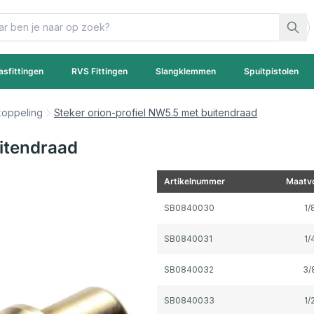
asfittingen
RVS Fittingen
Slangklemmen
Spuitpistolen
koppeling
Steker orion-profiel NW5.5 met buitendraad
uitendraad
Artikelnummer
Maatvo
Gegroepeerde productitems
SB0840030
1/
SB0840031
1/
SB0840032
3/
SB0840033
1/