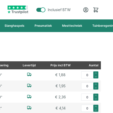
Cart
Inclusief BTW
Trustpilot
Slanghaspels
Pneumatiek
Mesttechniek
Tuinberegeni
ering
Levertijd
Prijs incl BTW
Aantal
Aantal voor Steker or
€ 1,88
8"
Aantal voor Steker or
€ 1,95
4"
Aantal voor Steker or
€ 2,36
8"
Aantal voor Steker or
€ 4,14
2"