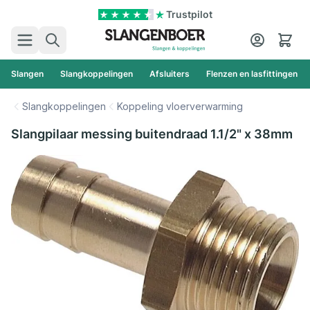
Ga naar de inhoud
Trustpilot
Zoek
Cart
Slangen
Slangkoppelingen
Afsluiters
Flenzen en lasfittingen
Slangkoppelingen
Koppeling vloerverwarming
Slangpilaar messing buitendraad 1.1/2" x 38mm