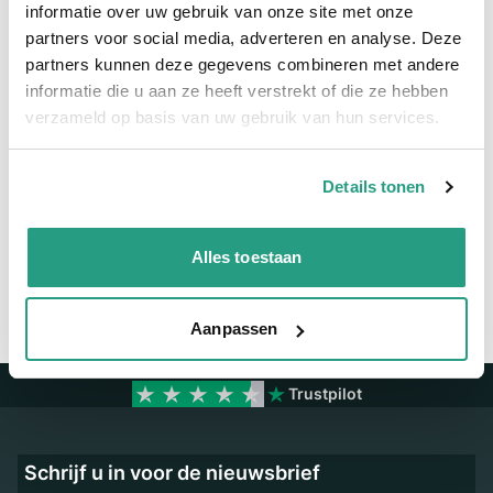
Meer informatie
informatie over uw gebruik van onze site met onze
partners voor social media, adverteren en analyse. Deze
Maatvoering koppeling
1 1/2" x 38mm
partners kunnen deze gegevens combineren met andere
informatie die u aan ze heeft verstrekt of die ze hebben
Materiaal
Messing
verzameld op basis van uw gebruik van hun services.
Vragen? Neem dan nu contact op
Details tonen
We zijn beschikbaar van ma t/m vr van 08:00 tot 17:00 uur.
Neem contact met ons op
Alles toestaan
Aanpassen
Trustpilot
Schrijf u in voor de nieuwsbrief