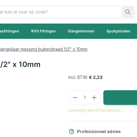
asfittingen
RVS Fittingen
Slangklemmen
Spuitpistolen
langpilaar messing buitendraad 1/2" x 10mm
1/2" x 10mm
€ 2,23
Aantal
Levertijd wordt berekend...
Professioneel advies