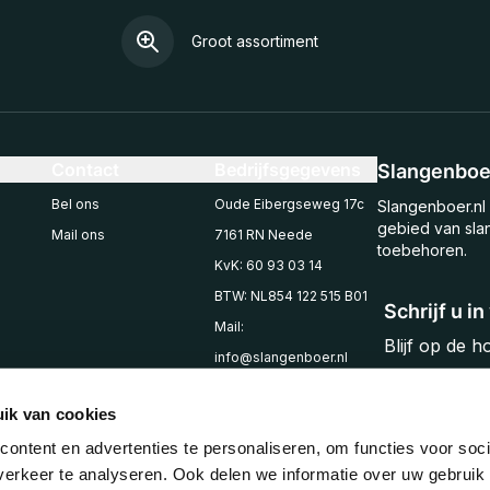
Groot assortiment
Contact
Bedrijfsgegevens
Slangenboer
Bel ons
Oude Eibergseweg 17c
Slangenboer.nl 
gebied van sla
Mail ons
7161 RN Neede
toebehoren.
KvK: 60 93 03 14
BTW: NL854 122 515 B01
Schrijf u i
Mail:
Blijf op de 
info@slangenboer.nl
Email
Tel: +31545294853
ik van cookies
ontent en advertenties te personaliseren, om functies voor soci
erkeer te analyseren. Ook delen we informatie over uw gebruik 