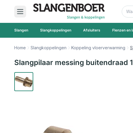
Ga naar de inhoud
Zoek
Slangen
Slangkoppelingen
Afsluiters
Flenzen en l
Home
Slangkoppelingen
Koppeling vloerverwarming
S
Slangpilaar messing buitendraad 