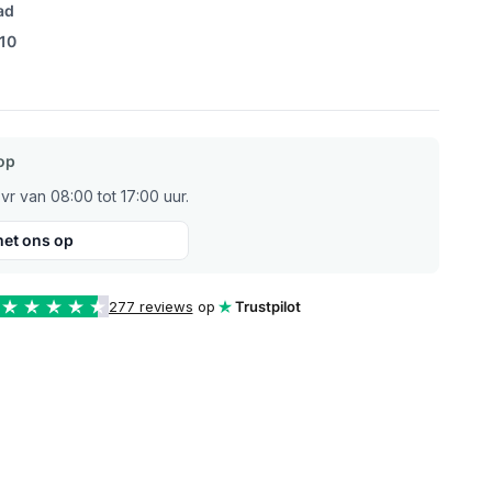
ad
/10
op
r van 08:00 tot 17:00 uur.
et ons op
277 reviews
op
Trustpilot