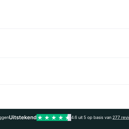
Uitstekend
eggen
4.6 uit 5 op basis van
277 rev