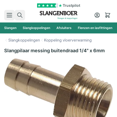
Ga naar de inhoud
Trustpilot
Zoek
Cart
Slangen
Slangkoppelingen
Afsluiters
Flenzen en lasfittingen
Slangkoppelingen
Koppeling vloerverwarming
Slangpilaar messing buitendraad 1/4" x 6mm