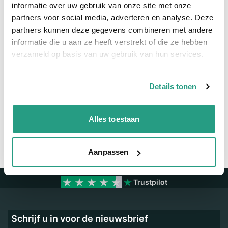
Meer informatie
informatie over uw gebruik van onze site met onze
partners voor social media, adverteren en analyse. Deze
Maatvoering koppeling
1/4" x 6mm
partners kunnen deze gegevens combineren met andere
informatie die u aan ze heeft verstrekt of die ze hebben
Materiaal
Messing
verzameld op basis van uw gebruik van hun services.
Vragen? Neem dan nu contact op
Details tonen
We zijn beschikbaar van ma t/m vr van 08:00 tot 17:00 uur.
Neem contact met ons op
Alles toestaan
Aanpassen
Trustpilot
Schrijf u in voor de nieuwsbrief