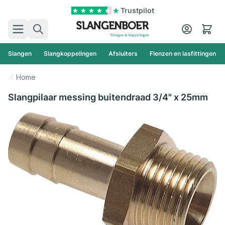
Ga naar de inhoud
Trustpilot
Zoek
Cart
Slangen
Slangkoppelingen
Afsluiters
Flenzen en lasfittingen
Home
Slangpilaar messing buitendraad 3/4" x 25mm