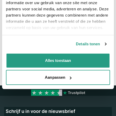
Meer informatie
informatie over uw gebruik van onze site met onze
partners voor social media, adverteren en analyse. Deze
Maatvoering koppeling
3/4" x 25mm
partners kunnen deze gegevens combineren met andere
informatie die u aan ze heeft verstrekt of die ze hebben
Materiaal
Messing
verzameld op basis van uw gebruik van hun services.
Vragen? Neem dan nu contact op
Details tonen
We zijn beschikbaar van ma t/m vr van 08:00 tot 17:00 uur.
Neem contact met ons op
Alles toestaan
Aanpassen
Trustpilot
Schrijf u in voor de nieuwsbrief