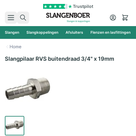
Ga naar de inhoud
Trustpilot
Zoek
Cart
Slangen
Slangkoppelingen
Afsluiters
Flenzen en lasfittingen
Home
Slangpilaar RVS buitendraad 3/4" x 19mm