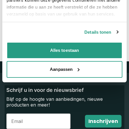
partners kunnen deze gegevens combineren met andere
informatie die u aan ze heeft verstrekt of die ze hebben
Vragen? Neem dan nu contact op
verzameld op basis van uw gebruik van hun services.
We zijn beschikbaar van ma t/m vr van 08:00 tot 17:00 uur.
Neem contact met ons op
Details tonen
Alles toestaan
Aanpassen
Trustpilot
Schrijf u in voor de nieuwsbrief
Blijf op de hoogte van aanbiedingen, nieuwe
producten en meer!
Email
Inschrijven