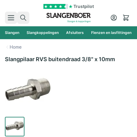
Ga naar de inhoud
Trustpilot
Zoek
Cart
Slangen
Slangkoppelingen
Afsluiters
Flenzen en lasfittingen
Home
Slangpilaar RVS buitendraad 3/8" x 10mm