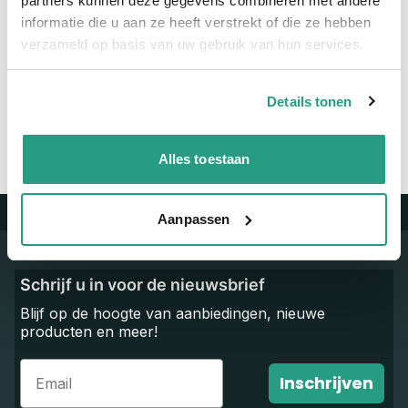
partners kunnen deze gegevens combineren met andere
informatie die u aan ze heeft verstrekt of die ze hebben
Vragen? Neem dan nu contact op
verzameld op basis van uw gebruik van hun services.
We zijn beschikbaar van ma t/m vr van 08:00 tot 17:00 uur.
Neem contact met ons op
Details tonen
Alles toestaan
Aanpassen
Trustpilot
Schrijf u in voor de nieuwsbrief
Blijf op de hoogte van aanbiedingen, nieuwe
producten en meer!
Email
Inschrijven