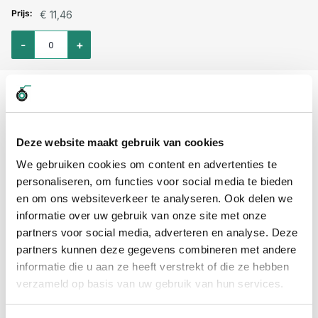
€ 11,46
Aantal voor Slangverbinder kruisstuk rvs304 9mm-9mm
-
+
SB04021313
13mm
€ 13,32
Deze website maakt gebruik van cookies
Aantal voor Slangverbinder kruisstuk rvs304 13mm-13mm
-
+
We gebruiken cookies om content en advertenties te
personaliseren, om functies voor social media te bieden
en om ons websiteverkeer te analyseren. Ook delen we
Professioneel advies
informatie over uw gebruik van onze site met onze
15.000 producten uit voorraad
partners voor social media, adverteren en analyse. Deze
Hoge klantbeoordelingen: 9/10
partners kunnen deze gegevens combineren met andere
Snelle levering
informatie die u aan ze heeft verstrekt of die ze hebben
verzameld op basis van uw gebruik van hun services.
Snel naar