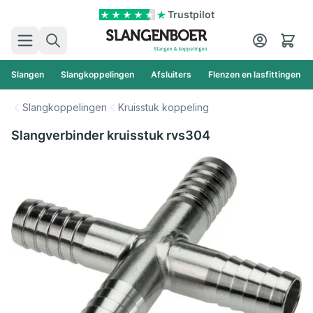
Ga naar de inhoud
Trustpilot
Zoek
Cart
Slangen
Slangkoppelingen
Afsluiters
Flenzen en lasfittingen
Slangkoppelingen
Kruisstuk koppeling
Slangverbinder kruisstuk rvs304