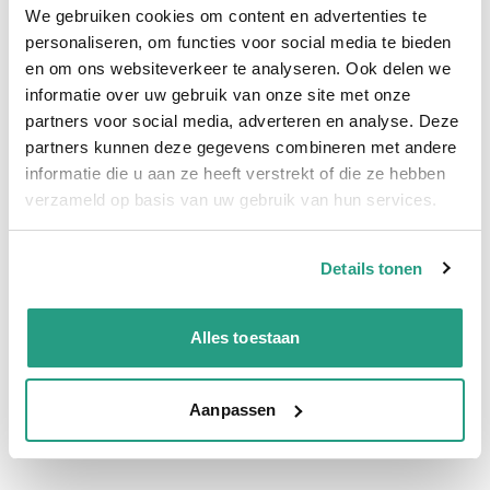
We gebruiken cookies om content en advertenties te
Snel naar
personaliseren, om functies voor social media te bieden
en om ons websiteverkeer te analyseren. Ook delen we
Meer informatie
informatie over uw gebruik van onze site met onze
partners voor social media, adverteren en analyse. Deze
Meer informatie
partners kunnen deze gegevens combineren met andere
informatie die u aan ze heeft verstrekt of die ze hebben
Maatvoering koppeling
9mm
verzameld op basis van uw gebruik van hun services.
Materiaal
Messing
Verkoopeenheid
Per stuk
Details tonen
Vragen? Neem dan nu contact op
Alles toestaan
We zijn beschikbaar van ma t/m vr van 08:00 tot 17:00 uur.
Aanpassen
Neem contact met ons op