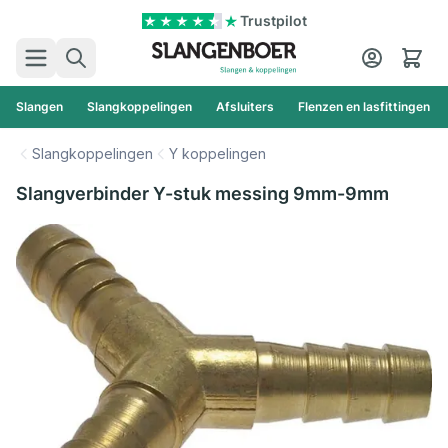
Ga naar de inhoud
Trustpilot
Zoek
Cart
Slangen
Slangkoppelingen
Afsluiters
Flenzen en lasfittingen
Slangkoppelingen
Y koppelingen
Slangverbinder Y-stuk messing 9mm-9mm