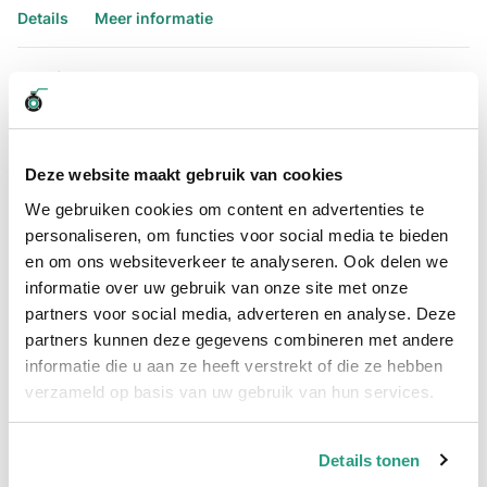
Details
Meer informatie
Details
RVS SOK 1 1/2" bestellen?
Sok RVS nr. 270 binnendraad 1 1/2" is voorzien van een
Deze website maakt gebruik van cookies
doorlopende BSP binnendraad en wordt ook wel een RVS
lassok 1 1/2" genoemd.
We gebruiken cookies om content en advertenties te
De sok RVS 1 1/2" is van kwaliteit RVS316 en heeft een max.
personaliseren, om functies voor social media te bieden
werkdruk van 10 bar. Naast de sok rvs 1 1/2" is de sok ook
en om ons websiteverkeer te analyseren. Ook delen we
verkrijgbaar in andere
maatvoeringen
.
informatie over uw gebruik van onze site met onze
Sok RVS nr. 270 binnendraad 1 1/2" – Technische informatie
partners voor social media, adverteren en analyse. Deze
partners kunnen deze gegevens combineren met andere
Maatvoering:1 1/2"
informatie die u aan ze heeft verstrekt of die ze hebben
Draadsoort: BSPP (parallel) gasdraad
verzameld op basis van uw gebruik van hun services.
Werkdruk: 10 bar (150 LBS)
Materiaal: RVS316
Vragen over het assortiment RVS sokken of het RVS fitwerk
Details tonen
assortiment? Neem dan contact op met één van onze