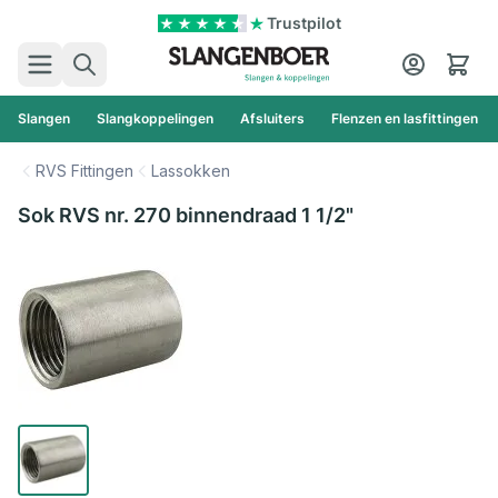
Ga naar de inhoud
Trustpilot
Zoek
Cart
Slangen
Slangkoppelingen
Afsluiters
Flenzen en lasfittingen
RVS Fittingen
Lassokken
Sok RVS nr. 270 binnendraad 1 1/2"