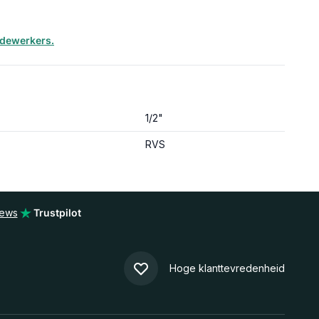
edewerkers.
1/2"
RVS
iews
Trustpilot
Hoge klanttevredenheid