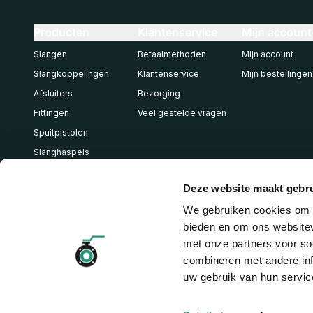
Producten
Klantenservice
Mijn account
Slangen
Betaalmethoden
Mijn account
Slangkoppelingen
Klantenservice
Mijn bestellingen
Afsluiters
Bezorging
Fittingen
Veel gestelde vragen
Spuitpistolen
Slanghaspels
Pneumatiek
Deze website maakt gebru
We gebruiken cookies om c
bieden en om ons websitev
met onze partners voor so
combineren met andere inf
uw gebruik van hun servic