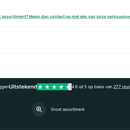
erk assortiment? Neem dan contact op met één van onze verkoopm
Uitstekend
eggen
4.6 uit 5 op basis van
277 rev
Groot assortiment