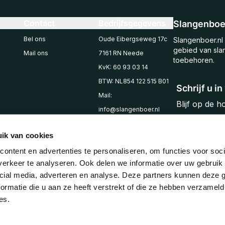
Contact
Bedrijfsgegevens
Slangenboer
Bel ons
Oude Eibergseweg 17c
Slangenboer.nl 
gebied van sla
Mail ons
7161 RN Neede
toebehoren.
KvK: 60 93 03 14
BTW: NL854 122 515 B01
Schrijf u i
Mail:
Blijf op de 
info@slangenboer.nl
Email
Tel: +31545294853
ik van cookies
ontent en advertenties te personaliseren, om functies voor soci
erkeer te analyseren. Ook delen we informatie over uw gebruik 
cial media, adverteren en analyse. Deze partners kunnen deze
ormatie die u aan ze heeft verstrekt of die ze hebben verzameld
es.
© 2025 Slangenboer
Algemene voorwaarden
Privacy policy