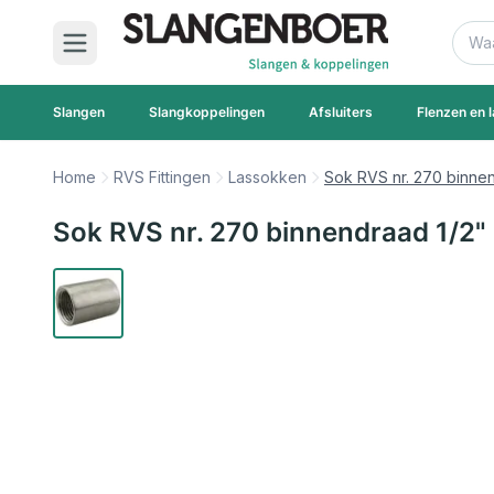
Ga naar de inhoud
Zoek
Slangen
Slangkoppelingen
Afsluiters
Flenzen en l
Home
RVS Fittingen
Lassokken
Sok RVS nr. 270 binnen
Sok RVS nr. 270 binnendraad 1/2"