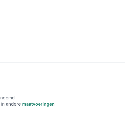
genoemd.
r in andere
maatvoeringen
.