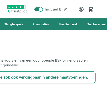
Cart
Inclusief BTW
Trustpilot
Slanghaspels
Pneumatiek
Mesttechniek
Tuinberegeni
" is voorzien van een doorlopende BSP binnendraad en
2" genoemd.
de sok ook verkrijgbaar in andere maatvoeringen.