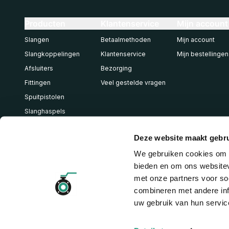
Producten
Klantenservice
Mijn account
Slangen
Betaalmethoden
Mijn account
Slangkoppelingen
Klantenservice
Mijn bestellingen
Afsluiters
Bezorging
Fittingen
Veel gestelde vragen
Spuitpistolen
Slanghaspels
Pneumatiek
Deze website maakt gebru
We gebruiken cookies om c
bieden en om ons websitev
met onze partners voor so
combineren met andere inf
uw gebruik van hun servic