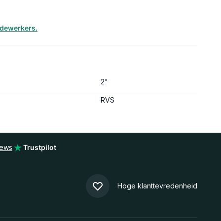
edewerkers.
2"
RVS
iews
Trustpilot
Hoge klanttevredenheid