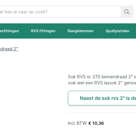
asfittingen
RVS Fittingen
Slangklemmen
Spuitpistolen
ndraad 2"
Sok RVS nr. 270 binnendraad 2" 
ook wel een RVS lassok 2" geno
Naast de sok rvs 2" is d
€ 10,36