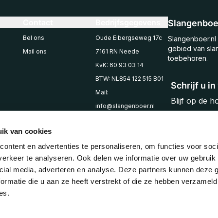
Contact
Bedrijfsgegevens
Slangenboer
Bel ons
Oude Eibergseweg 17c
Slangenboer.nl 
gebied van sla
Mail ons
7161 RN Neede
toebehoren.
KvK: 60 93 03 14
BTW: NL854 122 515 B01
Schrijf u i
Mail:
Blijf op de 
info@slangenboer.nl
Email
Tel: +31545294853
ik van cookies
ontent en advertenties te personaliseren, om functies voor soci
erkeer te analyseren. Ook delen we informatie over uw gebruik 
cial media, adverteren en analyse. Deze partners kunnen deze
ormatie die u aan ze heeft verstrekt of die ze hebben verzameld
es.
© 2025 Slangenboer
Algemene voorwaarden
Privacy policy