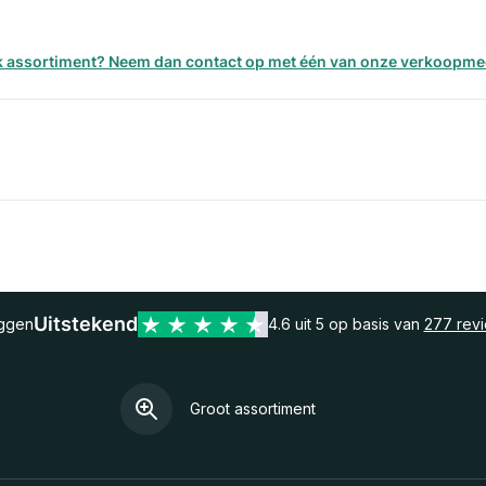
erk assortiment? Neem dan contact op met één van onze verkoopm
Uitstekend
eggen
4.6 uit 5 op basis van
277 rev
Groot assortiment