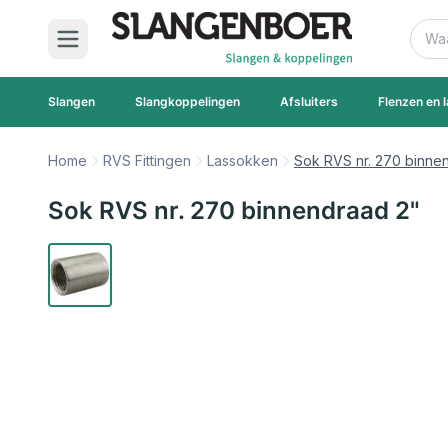
Ga naar de inhoud
Zoek
Slangen
Slangkoppelingen
Afsluiters
Flenzen en l
Home
RVS Fittingen
Lassokken
Sok RVS nr. 270 binne
Sok RVS nr. 270 binnendraad 2"