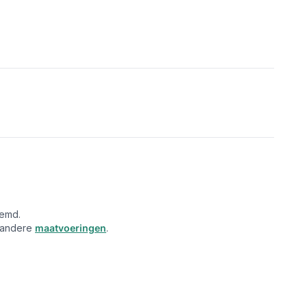
oemd.
n andere
maatvoeringen
.