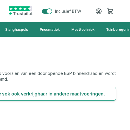
Cart
Inclusief BTW
Trustpilot
Slanghaspels
Pneumatiek
Mesttechniek
Tuinberegeni
is voorzien van een doorlopende BSP binnendraad en wordt
emd.
e sok ook verkrijgbaar in andere maatvoeringen.