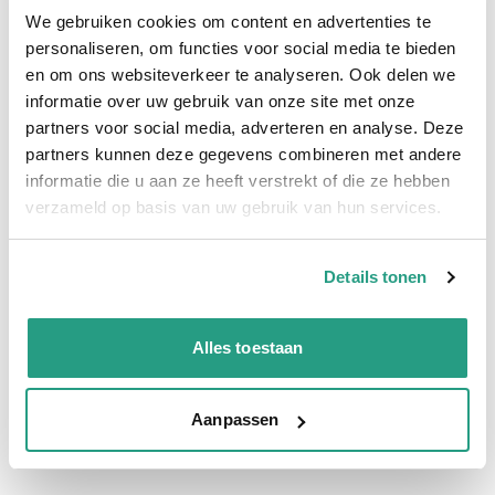
We gebruiken cookies om content en advertenties te
Plus- en minpunten
personaliseren, om functies voor social media te bieden
Euro-profiel
en om ons websiteverkeer te analyseren. Ook delen we
Meest verkochte lucht snelkoppeling
informatie over uw gebruik van onze site met onze
tot 30 bar
partners voor social media, adverteren en analyse. Deze
partners kunnen deze gegevens combineren met andere
informatie die u aan ze heeft verstrekt of die ze hebben
Meer informatie
verzameld op basis van uw gebruik van hun services.
Maatvoering koppeling
1/4"
Verkoopeenheid
Per stuk
Details tonen
Alles toestaan
Vragen? Neem dan nu contact op
We zijn beschikbaar van ma t/m vr van 08:00 tot 17:00 uur.
Aanpassen
Neem contact met ons op