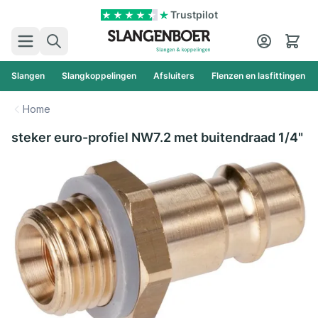
Ga naar de inhoud
Trustpilot
Zoek
Cart
Slangen
Slangkoppelingen
Afsluiters
Flenzen en lasfittingen
Home
steker euro-profiel NW7.2 met buitendraad 1/4"