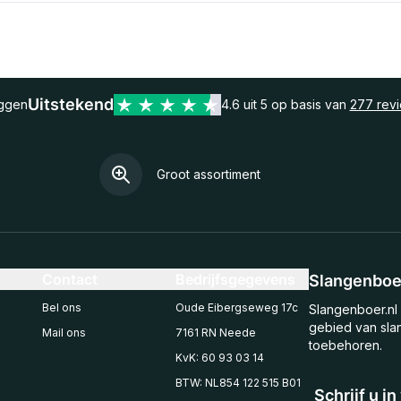
Uitstekend
eggen
4.6 uit 5 op basis van
277 rev
Groot assortiment
Contact
Bedrijfsgegevens
Slangenboer
Bel ons
Oude Eibergseweg 17c
Slangenboer.nl 
gebied van sla
Mail ons
7161 RN Neede
toebehoren.
KvK: 60 93 03 14
BTW: NL854 122 515 B01
Schrijf u i