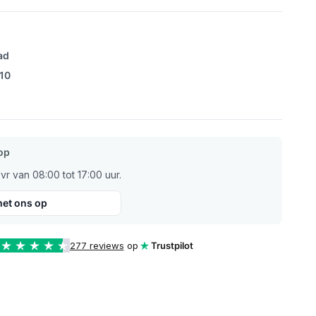
ad
/10
op
r van 08:00 tot 17:00 uur.
et ons op
277 reviews
op
Trustpilot