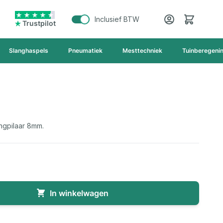
Cart
Inclusief BTW
Trustpilot
Slanghaspels
Pneumatiek
Mesttechniek
Tuinberegeni
ngpilaar 8mm.
In winkelwagen