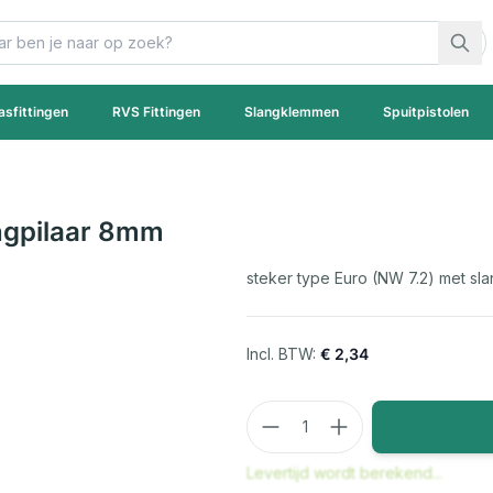
asfittingen
RVS Fittingen
Slangklemmen
Spuitpistolen
angpilaar 8mm
steker type Euro (NW 7.2) met sla
€ 2,34
Aantal
Levertijd wordt berekend...