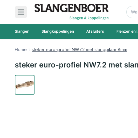
Ga naar de inhoud
Zoek
Slangen
Slangkoppelingen
Afsluiters
Flenzen en l
Home
steker euro-profiel NW7.2 met slangpilaar 8mm
steker euro-profiel NW7.2 met sl