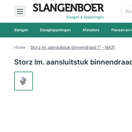
Ga naar de inhoud
Zoek
Slangen
Slangkoppelingen
Afsluiters
Flenzen en l
Home
Storz lm. aansluitstuk binnendraad 1" - NA31
Storz lm. aansluitstuk binnendraa