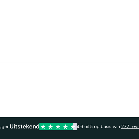
Uitstekend
eggen
4.6 uit 5 op basis van
277 rev