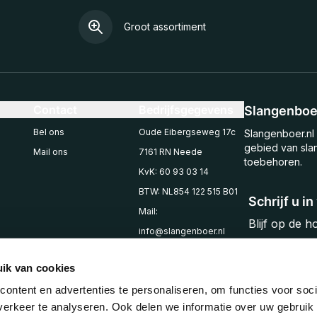
Groot assortiment
Contact
Bedrijfsgegevens
Slangenboer
Bel ons
Oude Eibergseweg 17c
Slangenboer.nl 
gebied van sla
Mail ons
7161 RN Neede
toebehoren.
KvK: 60 93 03 14
BTW: NL854 122 515 B01
Schrijf u i
Mail:
Blijf op de 
info@slangenboer.nl
Email
Tel: +31545294853
ik van cookies
ontent en advertenties te personaliseren, om functies voor soci
erkeer te analyseren. Ook delen we informatie over uw gebruik 