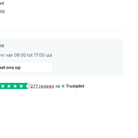
ad
/10
op
r van 08:00 tot 17:00 uur.
et ons op
277 reviews
op
Trustpilot