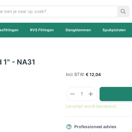
asfittingen
RVS Fittingen
Slangklemmen
Spuitpistolen
d 1" - NA31
€ 12,04
Aantal
Levertijd wordt berekend...
Professioneel advies