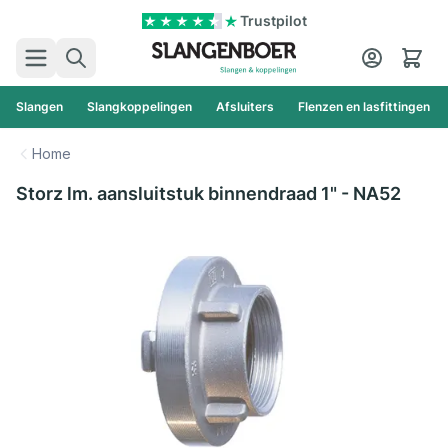
Ga naar de inhoud
Trustpilot
Zoek
Cart
Slangen
Slangkoppelingen
Afsluiters
Flenzen en lasfittingen
Home
Storz lm. aansluitstuk binnendraad 1" - NA52