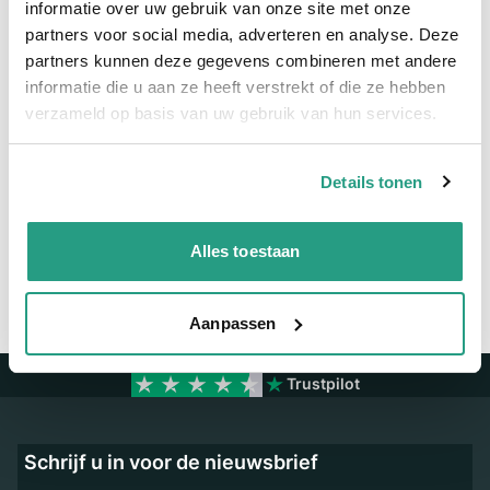
Meer informatie
informatie over uw gebruik van onze site met onze
partners voor social media, adverteren en analyse. Deze
Maatvoering koppeling
1" - NA52
partners kunnen deze gegevens combineren met andere
Materiaal
Aluminium
informatie die u aan ze heeft verstrekt of die ze hebben
verzameld op basis van uw gebruik van hun services.
Vragen? Neem dan nu contact op
Details tonen
We zijn beschikbaar van ma t/m vr van 08:00 tot 17:00 uur.
Neem contact met ons op
Alles toestaan
Aanpassen
Trustpilot
Schrijf u in voor de nieuwsbrief