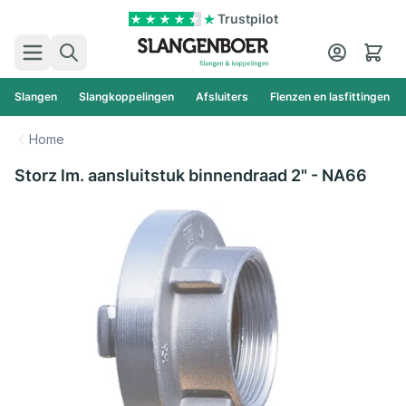
Ga naar de inhoud
Trustpilot
Zoek
Cart
Slangen
Slangkoppelingen
Afsluiters
Flenzen en lasfittingen
Home
Storz lm. aansluitstuk binnendraad 2" - NA66