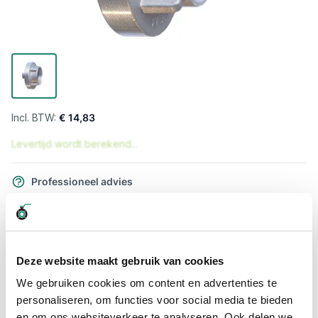
€ 14,83
Levertijd wordt berekend...
Professioneel advies
15.000 producten uit voorraad
Hoge klantbeoordelingen: 9/10
Snelle levering
Deze website maakt gebruik van cookies
Snel naar
We gebruiken cookies om content en advertenties te
personaliseren, om functies voor social media te bieden
Meer informatie
en om ons websiteverkeer te analyseren. Ook delen we