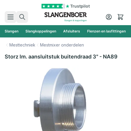
Ga naar de inhoud
Trustpilot
Zoek
Cart
Slangen
Slangkoppelingen
Afsluiters
Flenzen en lasfittingen
Mesttechniek
Mestmixer onderdelen
Storz lm. aansluitstuk buitendraad 3" - NA89