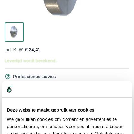
€ 24,41
Levertijd wordt berekend...
Professioneel advies
15.000 producten uit voorraad
Hoge klantbeoordelingen: 9/10
Snelle levering
Deze website maakt gebruik van cookies
Snel naar
We gebruiken cookies om content en advertenties te
personaliseren, om functies voor social media te bieden
Meer informatie
en om ons websiteverkeer te analyseren. Ook delen we